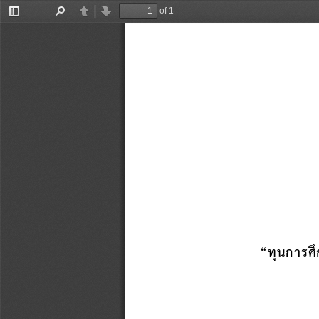
of 1
Toggle
Find
Previous
Next
Sidebar
“
ทุนการศ