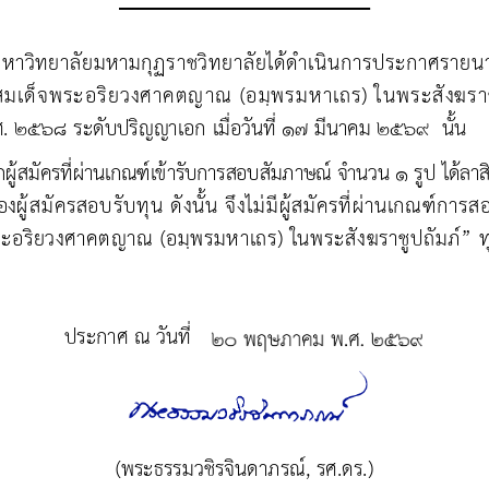
หาวิทยาลัยมหามกุฏราชวิทยาลัยได้ดําเนินการประกาศรายนาม
ษาสมเด็จพระอริยวงศาคตญาณ (อมฺพรมหาเถร) ในพระสังฆราช
ศ. ๒๕๖๘ ระดับปริญญาเอก เมื่อวันที่ ๑๗ มีนาคม ๒๕๖๙  นั้น
ก
ผู้สมัครที่ผ่านเกณฑ์เข้ารับการสอบ
สัมภาษณ์ จํานวน ๑ รูป ได้ลาส
งผู้สมัครสอบรับทุน ดังนั้น จึงไม่มีผู้สมัครที่ผ่านเกณฑ์การสอบ
ะอริยวงศาคตญาณ (อมฺพรมหาเถร) ในพระสังฆราชูปถัมภ์” ท
ประกาศ ณ วันที่ 
(
พระธรรมวชิรจินดาภรณ์
,
รศ.ดร.
)