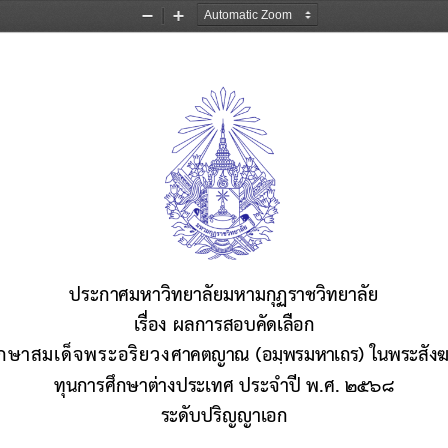
Zoom
Zoom
Out
In
ประกาศมหาวิทยาลัยมหามกุฏราชวิทยาลัย
เรื่อง 
ผลการสอบคัดเลือก
ึกษาสมเด็จพระอริยวง
ศาคตญาณ (อมฺพรมหาเถร) ในพระสังฆร
ทุนการศึ
กษาต่างประเทศ ประจําปี พ.ศ. ๒๕๖
๘
ระดับปริญญา
เอก
_______________________