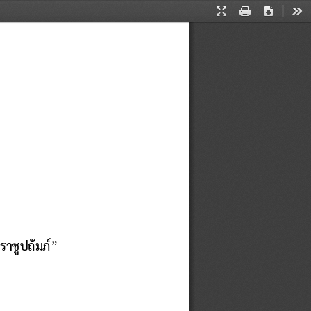
Presentation
Print
Download
Too
Mode
าชูปถัมภ์
”