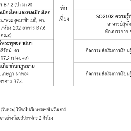
ร 
B
7.2
(ป+ม+ส)
พัก
พลเมืองไทยและพลเมืองโลก
SO
2102 ความรู้เ
เที่ยง
ร./พระอุดมวชิรเมธี
, 
ดร.
อาจารย์สุพัตร
 /ห้อง 202 อาคาร 
B
7.6
ห้องบรรยาย 
ุกคณะ)
ร์พระพุทธศาสนา
ิรัตน์
, 
ดร.
กิจกรรมส่งเริมการเรียน
 
B
7.2 (ป+ม+ส)
้นเกี่ยวกับกฎหมาย
ดร.เกษฎา ผาทอง
กิจกรรมส่งเริมการเรียน
อาคาร 
B
7.4
 (วันพระ) ให้ยกไปเรียนชดเชยในวันเสาร์
ษาอย่างน้อยสัปดาห์ละ 2 ชั่วโมง