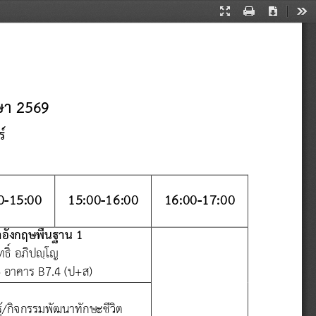
Presentation
Print
Download
Too
Mode
กษา 256
9
์
1
0
-
15
:
00
15
:
00
-
16
:
00
16
:
00
-
17
:
00
อังกฤษพื้นฐาน 1
ธิ์ อภิปญฺโญ
3
อาคาร 
B
7.
4
(
ป+ส
)
รู้/กิจกรรมพัฒนาทักษะชีวิต