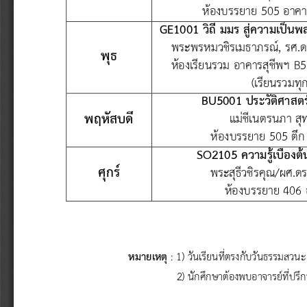
ห้องบรรยาย 505 อาคา
GE
1001 วิถี มมร สู่ความเป็น
พระพรหมวชิรเมธาภรณ์
, 
รศ.ด
พุธ
ห้องเรียนรวม อาคารสุชีพฯ 
B
5
(เรียนรวมท
BU
5001 ประวัติศาสต
พฤหัสบดี
แม่ชีเนตรนภา สุทธ
ห้องบรรยาย 505 ตึก
SO
2105 ความรู้เบื้องต
ศุกร์
พระสุธีวชิรคุณ/ผศ.
ห้องบรรยาย 406 
หมายเหตุ
: 
1) วันเรียนที่ตรงกับวันธรรมสวนะ
2) นักศึกษาต้องพบอาจารย์ที่ปรึก