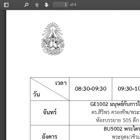
of 4
Toggle
Find
Previous
Next
Sidebar
เวลา
0
8
:
30
-
09
:
30
09
:
30
-
1
วัน
GE
1002
มนุษย์กับการใช
จันทร์
ดร.สิริพร ครองชีพ/พระ
ห้องบรรยาย 505 ตึก
BU
5002 พระไตร
อังคาร
พระอุดมวชิรเ