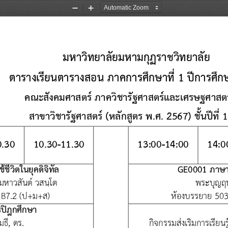
Zoom
Zoom
Out
In
มหาวิทยาลัยมหามกุฏราชวิทยาลัย
ตารางเรียนตารางสอน 
ภาคการศึกษาที่ 1 ปีการศึ
คณะ
สังคม
ศาสตร์ ภาควิชา
รัฐศาสตร์และเศรษฐศาสตร
สาขาวิชา
รัฐศาสตร์
(หลักสูตร พ.ศ. 256
7
) ชั้นปีที่ 
0
.
30
10
.
30
-
11
.
30
13
:
00
-
14
:
00
14
:
0
้ชีวิตในยุคดิจิทัล
GE
0001 ภาษา
มหาวสันต์ วสนฺโต
พระบุญฤท
 
B
7.2 (ป+ม+ส)
ห้องบรรยาย 
50
ปิฎกศึกษา
มธี
, 
ดร.
กิจกรรมส่งเริมการเรียน