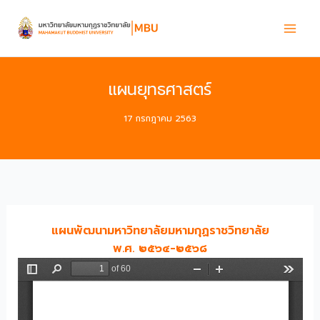
Skip
to
content
แผนยุทธศาสตร์
17 กรกฎาคม 2563
แผนพัฒนามหาวิทยาลัยมหามกุฏราชวิทยาลัย
พ.ศ. ๒๕๖๔-๒๕๖๘