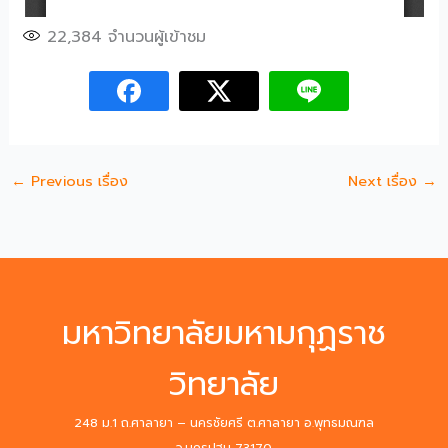
22,384
จำนวนผู้เข้าชม
←
Previous เรื่อง
Next เรื่อง
→
มหาวิทยาลัยมหามกุฏราช
วิทยาลัย
248 ม.1 ถ.ศาลายา – นครชัยศรี ต.ศาลายา อ.พุทธมณฑล