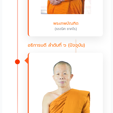
พระเทพบัณฑิต
(ธรณิศ ชาคโร)
อธิการบดี ลำดับที่ ๖ (ปัจจุบัน)