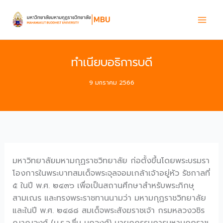
Skip
to
content
ทำเนียบอธิการบดี
9 มกราคม 2566
มหาวิทยาลัยมหามกุฏราชวิทยาลัย ก่อตั้งขึ้นโดยพระบรมรา
โองการในพระบาทสมเด็จพระจุลจอมเกล้าเจ้าอยู่หัว รัชกาลที่
๕ ในปี พ.ศ. ๒๔๓๖ เพื่อเป็นสถานศึกษาสำหรับพระภิกษุ
สามเณร และทรงพระราชทานนามว่า มหามกุฏราชวิทยาลัย
และในปี พ.ศ. ๒๔๘๘ สมเด็จพระสังฆราชเจ้า กรมหลวงวชิร