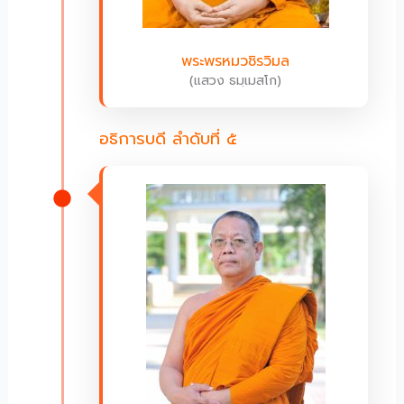
พระพรหมวชิรวิมล
(แสวง ธมฺเมสโก)
อธิการบดี ลำดับที่ ๕