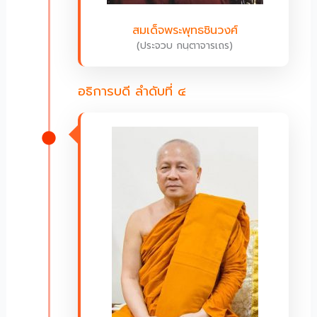
สมเด็จพระพุทธชินวงศ์
(ประจวบ กนฺตาจารเถร)
อธิการบดี ลำดับที่ ๔