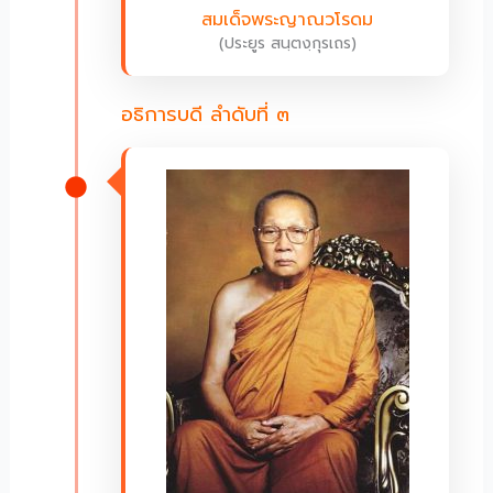
สมเด็จพระญาณวโรดม
(ประยูร สนฺตงฺกุรเถร)
อธิการบดี ลำดับที่ ๓