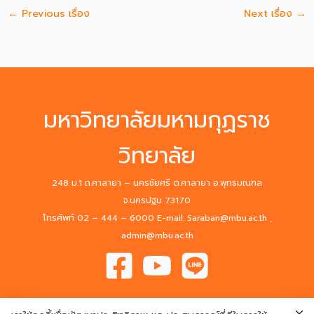
←
Previous เรื่อง
Next เรื่อง
→
มหาวิทยาลัยมหามกุฏราช
วิทยาลัย
248 ม.1 ถ.ศาลายา – นครชัยศรี ต.ศาลายา อ.พุทธมณฑล
จ.นครปฐม 73170
โทรศัพท์ 02 – 444 – 6000 E-mail: Saraban@mbu.ac.th ,
admin@mbu.ac.th