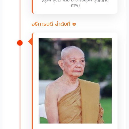
(สุชีพ สุชีโว หรือ อาจารย์สุชีพ ปุญญานุ
ภาพ)
อธิการบดี ลำดับที่ ๒