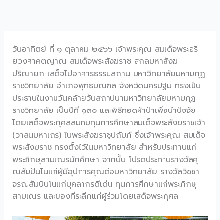
วันอาทิตย์ ที่ ๑ ตุลาคม ๒๕๖๖ เจ้าพระคุณ สมเด็จพระอริ
ยวงศาคตญาณ สมเด็จพระสังฆราช สกลมหาสังฆ
ปริณายก เสด็จไปอาคารธรรมสถาน มหาวิทยาลัยมหามกุฏ
ราชวิทยาลัย อำเภอพุทธมณฑล จังหวัดนครปฐม ทรงเป็น
ประธานในงานวันคล้ายวันสถาปนามหาวิทยาลัยมหามกุฏ
ราชวิทยาลัย เป็นปีที่ ๑๓๐ และพิธีทอดผ้าป่าเพื่อนำปัจจัย
โดยเสด็จพระกุศลสมทบทุนการศึกษาสมเด็จพระสังฆราชเจ้า
(วาสนมหาเถร) ในพระสังฆราชูปถัมภ์ ซึ่งเจ้าพระคุณ สมเด็จ
พระสังฆราช ทรงตั้งไว้ในมหาวิทยาลัย สำหรับประทานแก่
พระภิกษุสามเณรนักศึกษา จากนั้น โปรดประทานรางวัลคุ
ณสัมปันโนแก่ผู้มีอุปการคุณต่อมหาวิทยาลัย รางวัลวิชชา
จรณสัมปันโนแก่บุคลากรดีเด่น ทุนการศึกษาแก่พระภิกษุ
สามเณร และของที่ระลึกแก่ผู้ร่วมโดยเสด็จพระกุศล