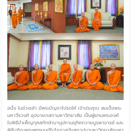
อนึ่ง ในช่วงเช้า มีพระบัญชาโปรดให้ เจ้าประคุณ สมเด็จพระ
มหาวีรวงศ์ อุปนายกสภามหาวิทยาลัย เป็นผู้แทนพระองค์
ในพิธีบำเพ็ญกุศลทักษิณานุปทานอุทิศถวายบูรพาจารย์ และ
พิธีเจริญพระพุทธมนต์ในโอกาสวันสถาปนามหาวิทยาลัยมหา