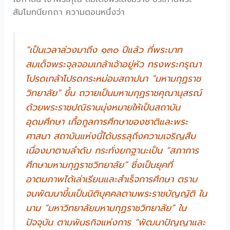
สัมโมทนียกถา ความตอนหนึ่งว่า
“เป็นเวลาล่วงมาถึง ๑๓๐ ปีแล้ว ที่พระบาท
สมเด็จพระจุลจอมเกล้าเจ้าอยู่หัว ทรงพระกรุณา
โปรดเกล้าโปรดกระหม่อมสถาปนา “มหามกุฏราช
วิทยาลัย” ขึ้น ถวายเป็นมหามกุฏราชคุณานุสรณ์
ด้วยพระราชปณิธานมุ่งหมายให้เป็นสถาบัน
อุดมศึกษา เกื้อกูลการศึกษาของชาติและพระ
ศาสนา สถาบันแห่งนี้ได้บรรลุถึงความเจริญสืบ
เนื่องมาตามลำดับ กระทั่งยกฐานะเป็น “สภาการ
ศึกษามหามกุฏราชวิทยาลัย” ซึ่งเป็นยุคที่
อาตมภาพได้เล่าเรียนและสำเร็จการศึกษา ตราบ
จนพัฒนาขึ้นเป็นนิติบุคคลตามพระราชบัญญัติ ใน
นาม “มหาวิทยาลัยมหามกุฏราชวิทยาลัย” ใน
ปัจจุบัน ตามพันธกิจแห่งการ “พัฒนาปัญญาและ