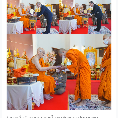
โอกาสนี้ เจ้าพระคุณ สมเด็จพระสังฆราช ประทานพระ