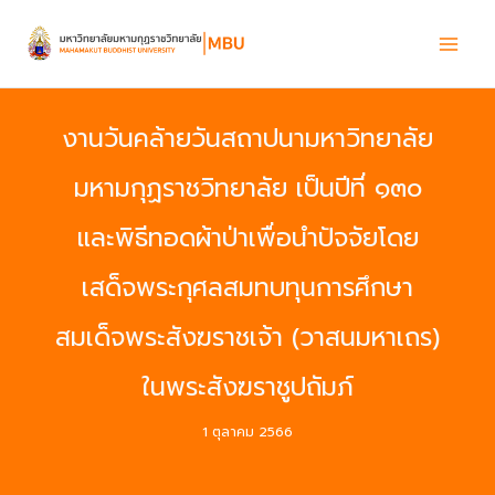
Skip
to
content
งานวันคล้ายวันสถาปนามหาวิทยาลัย
มหามกุฏราชวิทยาลัย เป็นปีที่ ๑๓๐
และพิธีทอดผ้าป่าเพื่อนำปัจจัยโดย
เสด็จพระกุศลสมทบทุนการศึกษา
สมเด็จพระสังฆราชเจ้า (วาสนมหาเถร)
ในพระสังฆราชูปถัมภ์
1 ตุลาคม 2566