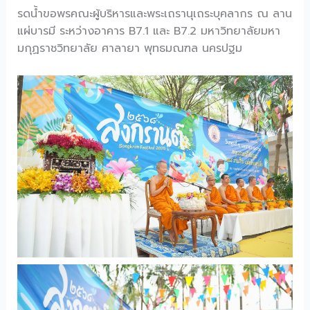
รดน้ำขอพรคณะผู้บริหารและพระเถรานุเถระบุคลากร ณ ลาน
แผ่บารมี ระหว่างอาคาร B7.1 และ B7.2 มหาวิทยาลัยมหา
มกุฏราชวิทยาลัย ศาลายา พุทธมณฑล นครปฐม