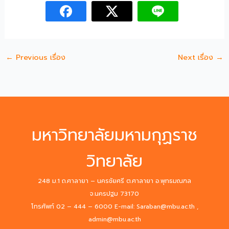
←
Previous เรื่อง
Next เรื่อง
→
มหาวิทยาลัยมหามกุฏราช
วิทยาลัย
248 ม.1 ถ.ศาลายา – นครชัยศรี ต.ศาลายา อ.พุทธมณฑล
จ.นครปฐม 73170
โทรศัพท์ 02 – 444 – 6000 E-mail: Saraban@mbu.ac.th ,
admin@mbu.ac.th