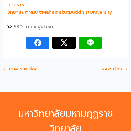
มกุฏราช
วิทยาลัย
#MBU
#MahamakutBuddhistUniversity
530
จำนวนผู้เข้าชม
←
Previous เรื่อง
Next เรื่อง
→
มหาวิทยาลัยมหามกุฏราช
วิทยาลัย