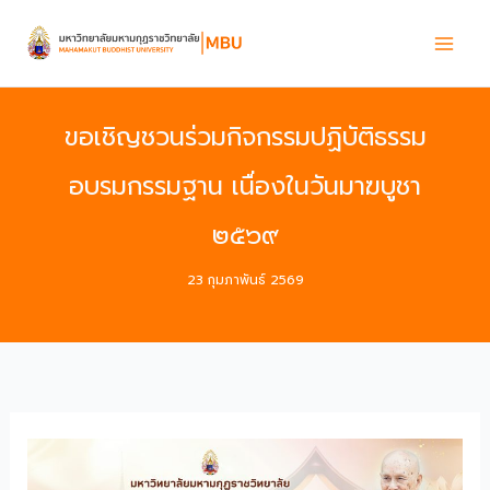
Skip
to
content
ขอเชิญชวนร่วมกิจกรรมปฏิบัติธรรม
อบรมกรรมฐาน เนื่องในวันมาฆบูชา
๒๕๖๙
23 กุมภาพันธ์ 2569