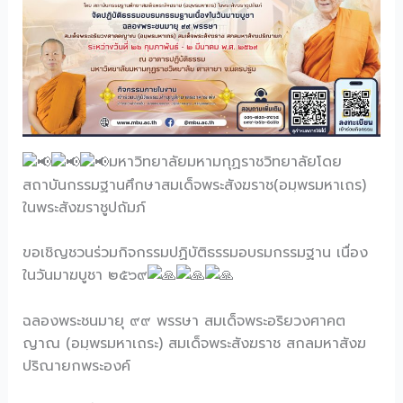
มหาวิทยาลัยมหามกุฏราชวิทยาลัยโดย
สถาบันกรรมฐานศึกษาสมเด็จพระสังฆราช(อมฺพรมหาเถร)
ในพระสังฆราชูปถัมภ์
ขอเชิญชวนร่วมกิจกรรมปฏิบัติธรรมอบรมกรรมฐาน เนื่อง
ในวันมาฆบูชา ๒๕๖๙
ฉลองพระชนมายุ ๙๙ พรรษา สมเด็จพระอริยวงศาคต
ญาณ (อมฺพรมหาเถระ) สมเด็จพระสังฆราช สกลมหาสังฆ
ปริณายกพระองค์