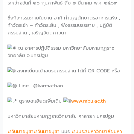
ระหว่างวันที่ ๒๖ กุมภาพันธ์ ถึง ๒ มีนาคม พ.ศ. ๒๕๖๙
ซึ่งกิจกรรมภายในงาน อาทิ ทำบุญตักบาตรอาหารแห้ง ,
ทำวัตรเช้า – ทำวัตรเย็น , ฟังธรรมบรรยาย , ปฏิบัติ
กรรมฐาน , เจริญจิตตภาวนา
ณ อาคารปฏิบัติธรรม มหาวิทยาลัยมหามกุฏราช
วิทยาลัย จ.นครปฐม
ลงทะเบียนเข้าอบรมกรรมฐาน ได้ที่ QR CODE หรือ
Line : @karmathan
ดูรายละเอียดเพิ่มเติม
www.mbu.ac.th
มหาวิทยาลัยมหามกุฏราชวิทยาลัย ศาลายา นครปฐม
#วันมาฆบูชา#วันมาฆบูชา
มมร
#มมร
#มหาวิทยาลัยมหา