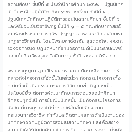
สถานศึกษา ชั้นปีที่ ๕ ประจำปีการศึกษา ๒๕๖๒ , ปฐมนิเทศ
นักศึกษาฝึกปฏิบัติวิชาชีพครูระหว่างเรียน ชั้นปีที่ ๔ ,
ปฐมนิเทศนักศึกษาปฏิบัติการสอนในสถานศึกษา ชั้นปีที่ ๑
และพิธีมอบเข็มวิชาชีพครู ชั้นปีที่ ๑ – ๕ คณะศึกษาศาสตร์
ณ ห้องประชุมอาคารสุชีพ ปุญญานุภาพ มหาวิทยาลัยมหา
มกุฏราชวิทยาลัย โดยมีพระมหาฉัตรชัย สุฉตฺตชโย, ผศ.ดร.
รองอธิการบดี ปฏิบัติหน้าที่แทนอธิการบดีเป็นประธานในพิธี
มอบเข็มวิชาชีพครูแก่นักศึกษาทุกชั้นปีและกล่าวให้โอวาท
พระมหาบุญนา ฐานวีโร ผศ.ดร. คณบดีคณะศึกษาศาสตร์
กล่าวถึงโครงการที่จัดขึ้นในครั้งนี้ว่า กิจกรรมโครงการทั้ง
๔ นั้นถือเป็นกิจกรรมโครงการที่มีความสำคัญ และเป็น
ประโยชน์ยิ่ง ต่อการพัฒนาทักษะการสอนของนักศึกษา
ฝึกสอนทุกชั้นปี การมัชฌิมนิเทศนั้น เป็นกิจกรรมโครงการ
บังคับ ที่ทางคุรุสภาได้กำหนดให้จัดขึ้นให้ครบตาม
กระบวนการวิชาชีพ กำกับและติดตามผลการดำเนินงานของ
นักศึกษาออกปฏิบัติการสอนในสถานศึกษา และเพื่อสร้าง
ความมั่นใจให้กับนักศึกษาในการก้าวสู่ตลาดแรงงาน ทั้งยัง