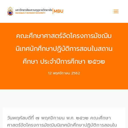
Skip
to
content
คณะศึกษาศาสตร์จัดโครงการมัชฌิม
นิเทศนักศึกษาปฏิบัติการสอนในสถาน
ศึกษา ประจำปีการศึกษา ๒๕๖๒
12 พฤศจิกายน 2562
วันพฤหัสบดีที่ ๗ พฤศจิกายน พ.ศ. ๒๕๖๒ คณะศึกษา
ศาสตร์จัดโครงการมัชฌิมนิเทศนักศึกษาปฏิบัติการสอนใน