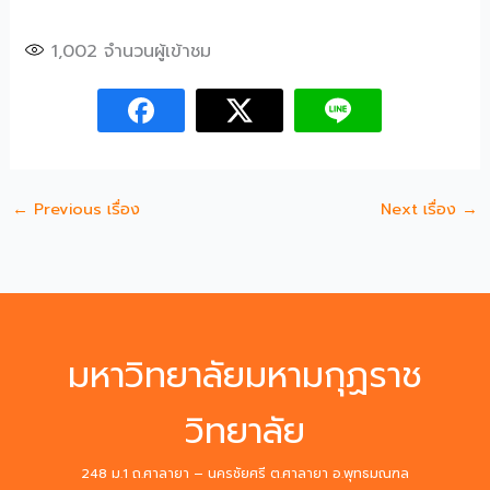
1,002
จำนวนผู้เข้าชม
←
Previous เรื่อง
Next เรื่อง
→
มหาวิทยาลัยมหามกุฏราช
วิทยาลัย
248 ม.1 ถ.ศาลายา – นครชัยศรี ต.ศาลายา อ.พุทธมณฑล