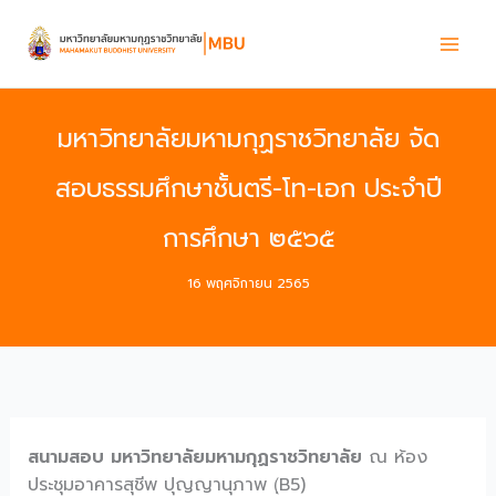
Skip
to
content
มหาวิทยาลัยมหามกุฏราชวิทยาลัย จัด
สอบธรรมศึกษาชั้นตรี-โท-เอก ประจำปี
การศึกษา ๒๕๖๕
16 พฤศจิกายน 2565
สนามสอบ มหาวิทยาลัยมหามกุฏราชวิทยาลัย
ณ ห้อง
ประชุมอาคารสุชีพ ปุญญานุภาพ (ฺB5)