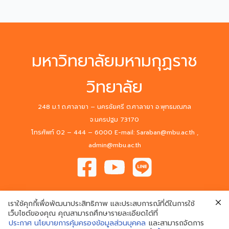
มหาวิทยาลัยมหามกุฏราช
วิทยาลัย
248 ม.1 ถ.ศาลายา – นครชัยศรี ต.ศาลายา อ.พุทธมณฑล
จ.นครปฐม 73170
โทรศัพท์ 02 – 444 – 6000 E-mail: Saraban@mbu.ac.th ,
admin@mbu.ac.th
เราใช้คุกกี้เพื่อพัฒนาประสิทธิภาพ และประสบการณ์ที่ดีในการใช้
เว็บไซต์ของคุณ คุณสามารถศึกษารายละเอียดได้ที่
ประกาศ นโยบายการคุ้มครองข้อมูลส่วนบุคคล
และสามารถจัดการ
© 2020 Mahamakut Buddhist University. All Rights Reserved.