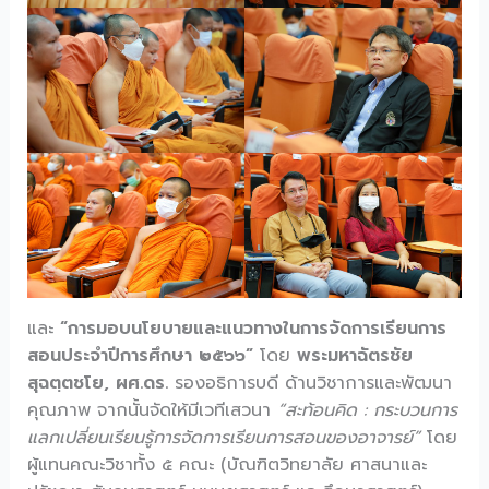
และ
“การมอบนโยบายและแนวทางในการจัดการเรียนการ
สอนประจำปีการศึกษา ๒๕๖๖”
โดย
พระมหาฉัตรชัย
สุฉตฺตชโย, ผศ.ดร.
รองอธิการบดี ด้านวิชาการและพัฒนา
คุณภาพ จากนั้นจัดให้มีเวทีเสวนา
“สะท้อนคิด : กระบวนการ
แลกเปลี่ยนเรียนรู้การจัดการเรียนการสอนของอาจารย์”
โดย
ผู้แทนคณะวิชาทั้ง ๕ คณะ (บัณฑิตวิทยาลัย ศาสนาและ