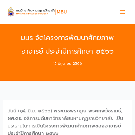
Skip
to
content
มมร จัดโครงการพัฒนาศักยภาพ
อาจารย์ ประจำปีการศึกษา ๒๕๖๖
15 มิถุนายน 2566
วันนี้ (๑๕ มิ.ย. ๒๕๖๖)
พระเดชพระคุณ พระเทพวัชรเมธี,
ผศ.ดร.
อธิการบดีมหาวิทยาลัยมหามกุฏราชวิทยาลัย เป็น
ประธานในการเปิด
โครงการพัฒนาศักยภาพของอาจารย์
ประจำปีการศึกษา ๒๕๖๖