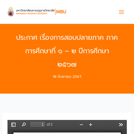
Skip
to
content
ประกาศ เรื่องการสอบปลายภาค ภาค
การศึกษาที่ ๑ – ๒ ปีการศึกษา
๒๕๖๗
18 กันยายน 2567