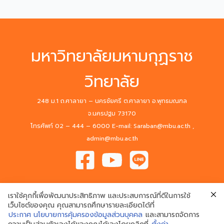
มหาวิทยาลัยมหามกุฏราช
วิทยาลัย
248 ม.1 ถ.ศาลายา – นครชัยศรี ต.ศาลายา อ.พุทธมณฑล
จ.นครปฐม 73170
โทรศัพท์ 02 – 444 – 6000 E-mail: Saraban@mbu.ac.th ,
admin@mbu.ac.th
เราใช้คุกกี้เพื่อพัฒนาประสิทธิภาพ และประสบการณ์ที่ดีในการใช้
เว็บไซต์ของคุณ คุณสามารถศึกษารายละเอียดได้ที่
ประกาศ นโยบายการคุ้มครองข้อมูลส่วนบุคคล
และสามารถจัดการ
© 2020 Mahamakut Buddhist University. All Rights Reserved.