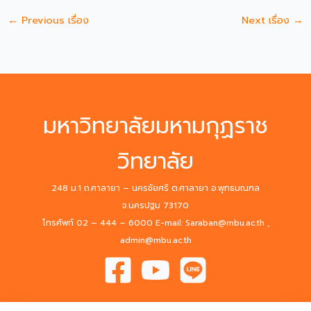
←
Previous เรื่อง
Next เรื่อง
→
มหาวิทยาลัยมหามกุฏราช
วิทยาลัย
248 ม.1 ถ.ศาลายา – นครชัยศรี ต.ศาลายา อ.พุทธมณฑล
จ.นครปฐม 73170
โทรศัพท์ 02 – 444 – 6000 E-mail: Saraban@mbu.ac.th ,
admin@mbu.ac.th