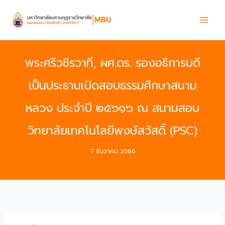
Skip
to
content
พระศรีวชิรวาที, ผศ.ดร. รองอธิการบดี
เป็นประธานเปิดสอบธรรมศึกษาสนาม
หลวง​ ประจำปี​ ๒๕๖๑๖ ณ​ สนามสอบ​
วิทยาลัยเทคโนโลยีพงษ์สวัสดิ์​ (PSC)​
7 ธันวาคม 2566