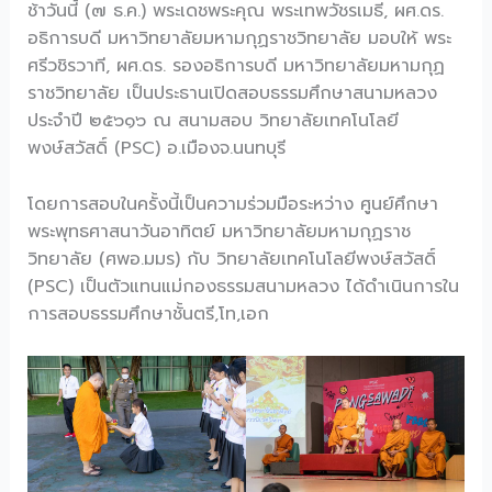
ช้าวันนี้ (๗ ธ.ค.) พระเดชพระคุณ พระเทพวัชรเมธี, ผศ.ดร.
อธิการบดี มหาวิทยาลัยมหามกุฏราชวิทยาลัย มอบให้ พระ
ศรีวชิรวาที, ผศ.ดร. รองอธิการบดี มหาวิทยาลัยมหามกุฏ
ราชวิทยาลัย เป็นประธานเปิดสอบธรรมศึกษาสนามหลวง​
ประจำปี​ ๒๕๖๑๖ ณ​ สนามสอบ​ วิทยาลัยเทคโนโลยี
พงษ์สวัสดิ์​ (PSC)​ อ.เมือง​จ.นนทบุรี​
โดยการสอบในครั้งนี้เป็นความร่วมมือระหว่าง ศูนย์ศึกษา
พระพุทธศาสนาวันอาทิตย์​ มหาวิทยาลัยมหามกุฏราช
วิทยาลัย​ (ศพอ.มมร​) กับ​ วิทยาลัยเทคโนโลยีพงษ์สวัสดิ์​
(PSC)​ เป็นตัวแทนแม่กองธรรมสนามหลวง​ ได้ดำเนินการใน
การสอบธรรมศึกษาชั้น​ตรี,โท,เอก