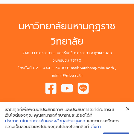
มหาวิทยาลัยมหามกุฏราช
วิทยาลัย
248 ม.1 ถ.ศาลายา – นครชัยศรี ต.ศาลายา อ.พุทธมณฑล
จ.นครปฐม 73170
โทรศัพท์ 02 – 444 – 6000 E-mail: Saraban@mbu.ac.th ,
admin@mbu.ac.th
เราใช้คุกกี้เพื่อพัฒนาประสิทธิภาพ และประสบการณ์ที่ดีในการใช้
เว็บไซต์ของคุณ คุณสามารถศึกษารายละเอียดได้ที่
ประกาศ นโยบายการคุ้มครองข้อมูลส่วนบุคคล
และสามารถจัดการ
© 2020 Mahamakut Buddhist University. All Rights Reserved.
ความเป็นส่วนตัวเองได้ของคุณได้เองโดยคลิกที่
ตั้งค่า