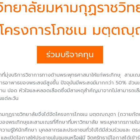
ิทยาลัยมหามกุฏราชวิท
่อโครงการโภชเน มตฺตญฺ
ร่วมบริจาคทุน
ที่มุ่งบริการวิชาการทางด้านพระพุทธศาสนาให้แก่พระภิกษุ สามเณ
การอาพาธของพระสงฆ์สูงขึ้น ปัจจุบันมีพระสงฆ์มากกว่า 50% อ้ว
วาน ปอด หัวใจและหลอดเลือดซึ่งมีสาเหตุสำคัญมาจากไม่สามารถเลือ
ผลาญได้มากพอในแต่ละวัน
าชวิทยาลัยจึงได้จัดโครงการโภชเน มตฺตญฺญุตา (ถวายภัตตาหา
งพระภิกษุและสามเณรที่ศึกษาที่มหาวิทยาลัย พระบุคลากรภายใมห
ความรู้ให้นักศึกษา บุคลลากรและประชาชนทั่วไปได้มีส่วนร่วมและ
ะเปิดโอกาสให้ประชาชนในชุมชนหรือผู้มี จิตศรัทธามีโอกาสได้เข้