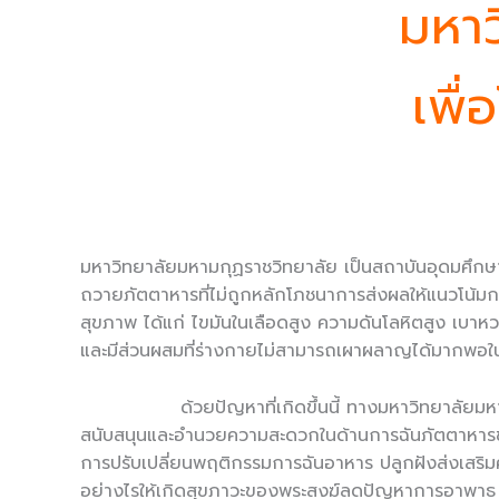
มหาว
เพื
มหาวิทยาลัยมหามกุฏราชวิทยาลัย เป็นสถาบันอุดมศึกษา
ถวายภัตตาหารที่ไม่ถูกหลักโภชนาการส่งผลให้แนวโน้ม
สุขภาพ ได้แก่ ไขมันในเลือดสูง ความดันโลหิตสูง เบาห
และมีส่วนผสมที่ร่างกายไม่สามารถเผา
ด้วยปัญหาที่เกิดขึ้นนี้ ทางมหาวิทยาลัยมหามกุฏร
สนับสนุนและอำนวยความสะดวกในด้านการฉันภัตตาหารขอ
การปรับเปลี่ยนพฤติกรรมการฉันอาหาร ปลูกฝังส่งเสริม
อย่างไรให้เกิดสุขภาวะของพระสงฆ์ลดปัญหาการอาพาธ แล