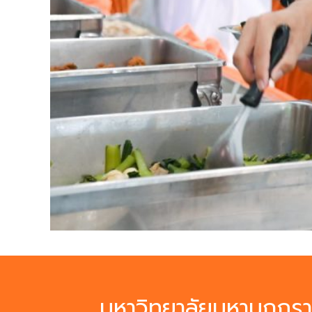
มหาวิทยาลัยมหามกุฏรา