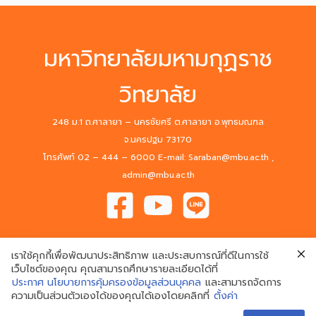
มหาวิทยาลัยมหามกุฏราช
วิทยาลัย
248 ม.1 ถ.ศาลายา – นครชัยศรี ต.ศาลายา อ.พุทธมณฑล
จ.นครปฐม 73170
โทรศัพท์ 02 – 444 – 6000 E-mail: Saraban@mbu.ac.th ,
admin@mbu.ac.th
เราใช้คุกกี้เพื่อพัฒนาประสิทธิภาพ และประสบการณ์ที่ดีในการใช้
เว็บไซต์ของคุณ คุณสามารถศึกษารายละเอียดได้ที่
ประกาศ นโยบายการคุ้มครองข้อมูลส่วนบุคคล
และสามารถจัดการ
© 2020 Mahamakut Buddhist University. All Rights Reserved.
ความเป็นส่วนตัวเองได้ของคุณได้เองโดยคลิกที่
ตั้งค่า