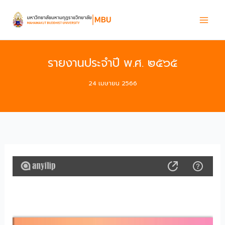
Skip
to
content
รายงานประจำปี พ.ศ. ๒๕๖๕
24 เมษายน 2566