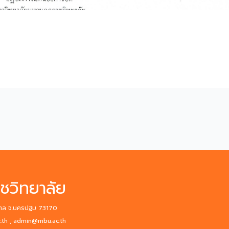
ชวิทยาลัย
ณฑล จ.นครปฐม 73170
.th , admin@mbu.ac.th