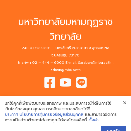
มหาวิทยาลัยมหามกุฏราช
วิทยาลัย
248 ม.1 ถ.ศาลายา – นครชัยศรี ต.ศาลายา อ.พุทธมณฑล
จ.นครปฐม 73170
โทรศัพท์ 02 – 444 – 6000 E-mail: Saraban@mbu.ac.th ,
admin@mbu.ac.th
เราใช้คุกกี้เพื่อพัฒนาประสิทธิภาพ และประสบการณ์ที่ดีในการใช้
เว็บไซต์ของคุณ คุณสามารถศึกษารายละเอียดได้ที่
ประกาศ นโยบายการคุ้มครองข้อมูลส่วนบุคคล
และสามารถจัดการ
© 2020 Mahamakut Buddhist University. All Rights Reserved.
ความเป็นส่วนตัวเองได้ของคุณได้เองโดยคลิกที่
ตั้งค่า