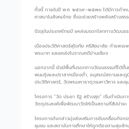
ทั้งนี้ ภายในปี พ.ศ. ๒๕๖๙–๒๕๗๐ ได้มีการกำห
ศาสนาในสังคมไทย ซึ่งจะช่วยสร้างพลังสร้างสรร
ปัจจุบันประเทศไทยมี แหล่งมรดกโลกทางวัฒนธรร
เมืองประวัติศาสตร์สุโขทัย ศรีสัชนาลัย กำแพงเพ
พระบาท และแหล่งโบราณคดีบ้านเชียง
นอกจากนี้ ยังมีพื้นที่มรดกทางวัฒนธรรมที่ได้ข
พนมรุ้งและปราสาทเมืองต่ำ, อนุสรณ์สถานและภู
ประวัติศาสตร์, วัดพระมหาธาตุวรมหาวิหาร และช
โครงการ “วัด ประชา รัฐ สร้างสุข” เริ่มดำเน
วัตถุประสงค์เพื่อพัฒนาวัดให้เป็นสถานที่สัปปา
โครงการดังกล่าวมุ่งส่งเสริมการขับเคลื่อนกิจก
ชุมชน และสถาบันการศึกษาให้ถูกต้องตามสุขลักษณ