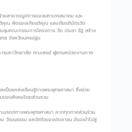
ารฝ่ายสาธารณูปการของมหาเถรสมาคม และ
ิคุณ พัดรองเกียรติคุณ และเกียรติบัตรวัด
รประชุมคณะกรรมการโครงการ วัด ประชา รัฐ สร้าง
ณฑล จังหวัดนครปฐม
ิหารมหาวิทยาลัย คณะสงฆ์ ผู้แทนหน่วยงานภาค
ะเป็นแหล่งเรียนรู้ทางพระพุทธศาสนา ซึ่งช่วย
กงามของสังคมโดยส่วนรวม
พาะมรดกทางพระพุทธศาสนา หากทุกภาคส่วนร่วม
ดล้อม วัฒนธรรม และจิตใจของประชาชน อันจะนำไปสู่