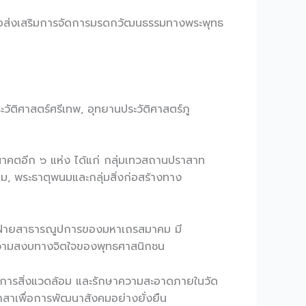
พื่อส่งเสริมการจัดการมรดกวัฒนธรรมทางพระพุทธ
วัติศาสตร์ศรีเทพ, อุทยานประวัติศาสตร์ภู
อนาคตอีก ๖ แห่ง ได้แก่ กลุ่มเทวสถานปราสาท
, พระธาตุพนมและกลุ่มสิ่งก่อสร้างทาง
โดยฝ่ายสาธารณูปการของมหาเถรสมาคม มี
ต่อความสงบทางจิตใจของพุทธศาสนิกชน
 จัดการสิ่งแวดล้อม และรักษาความสะอาดภายในวัด
าสาเพื่อการพัฒนาสังคมอย่างยั่งยืน