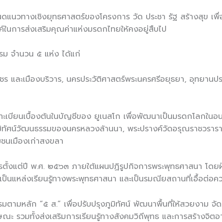
นดแนวทางเชิงยุทธศาสตร์ของโครงการ วัด ประชา รัฐ สร้างสุข เ
ค์ในการส่งเสริมคุณค่าแห่งมรดกไทยให้คงอยู่สืบไป
ม จำนวน ๕ แห่ง ได้แก่
ชร และเมืองบริวาร, นครประวัติศาสตร์พระนครศรีอยุธยา, อุทยานประ
ึ้นทะเบียนเบื้องต้นในบัญชีของ ยูเนสโก เพื่อพัฒนาเป็นมรดกโลกใน
มิทัศน์วัฒนธรรมของนครหลวงล้านนา, พระปรางค์วัดอรุณราชวราราม
ุมชนเมืองเก่าสงขลา
ินการตั้งแต่ปี พ.ศ. ๒๕๖๓ ภายใต้แผนปฏิรูปกิจการพระพุทธศาสนา 
ยะ เป็นแหล่งเรียนรู้ทางพระพุทธศาสนา และเป็นรมณียสถานที่เอื้อ
รรมตามหลัก “๕ ส.” เพื่อปรับปรุงภูมิทัศน์ พัฒนาพื้นที่ให้สวยงาม
ะ รวมทั้งส่งเสริมการเรียนรู้ทางสังคมวิถีพุทธ และการสร้างจิตอ