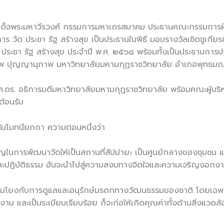
ุณ สมเด็จพระมหาวีรวงศ์ กรรมการมหาเถรสมาคม ประธานคณะกรรมก
ัด ประชา รัฐ สร้างสุข เป็นประธานในพิธี มอบรางวัลเชิดชูเกียรต
 ประชา รัฐ สร้างสุข ประจำปี พ.ศ. ๒๕๖๘ พร้อมทั้งเป็นประธานกา
ุชีพ ปุญญานุภาพ มหาวิทยาลัยมหามกุฏราชวิทยาลัย อำเภอพุทธม
.ดร. อธิการบดีมหาวิทยาลัยมหามกุฏราชวิทยาลัย พร้อมคณะผู้บร
้อนรับ
วสัมโมทนียกถา ความตอนหนึ่งว่า
ญในการพัฒนาวัดให้เป็นสถานที่สัปปายะ เป็นศูนย์กลางของชุมชน แล
รู้ และปฏิบัติธรรม อันจะนำไปสู่ความสงบทางจิตใจและความเจริญงอ
่อมโยงกับการดูแลและอนุรักษ์มรดกทางวัฒนธรรมของชาติ โดยเฉ
งาม และเป็นระเบียบเรียบร้อย ก็จะก่อให้เกิดคุณค่าทั้งด้านสิ่งแว