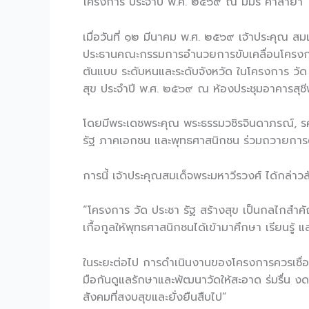
โครงการ ประจำปี พ.ศ. ๒๕๖๙ ณ มมร ศาลายา
เมื่อวันที่ ๑๒ มีนาคม พ.ศ. ๒๕๖๙ เจ้าประค
ประธานคณะกรรมการอำนวยการขับเคลื่อนโครงการ ว
ต้นแบบ ระดับหนและระดับจังหวัด ในโครงการ วัด
สุข ประจำปี พ.ศ. ๒๕๖๙ ณ ห้องประชุมอาคารส
โดยมีพระเดชพระคุณ พระธรรมวชิรจินดาภรณ์, รศ
รัฐ ภาคเอกชน และพุทธศาสนิกชน ร่วมถวายการต
การนี้ เจ้าประคุณสมเด็จพระมหาวีรวงศ์ ได้กล่า
“โครงการ วัด ประชา รัฐ สร้างสุข เป็นกลไกสำคั
เกื้อกูลให้พุทธศาสนิกชนได้เข้ามาศึกษา เรียน
ในระยะต่อไป การดำเนินงานของโครงการควรเชื
มือกันดูแลรักษาและพัฒนาวัดให้สะอาด ร่มรื่น งด
สังคมที่สงบสุขและยั่งยืนสืบไป”