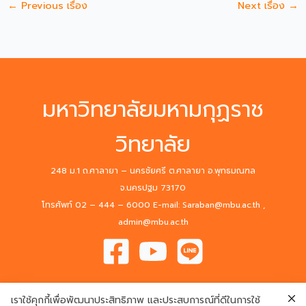
←
Previous เรื่อง
Next เรื่อง
→
มหาวิทยาลัยมหามกุฏราช
วิทยาลัย
248 ม.1 ถ.ศาลายา – นครชัยศรี ต.ศาลายา อ.พุทธมณฑล
จ.นครปฐม 73170
โทรศัพท์ 02 – 444 – 6000 E-mail: Saraban@mbu.ac.th ,
admin@mbu.ac.th
เราใช้คุกกี้เพื่อพัฒนาประสิทธิภาพ และประสบการณ์ที่ดีในการใช้