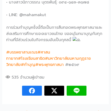
• นางสาวนิภาวรรณ บุตรพันธุ์: ๐๙๔-๑๔๓-๓๑๗๘
• LINE: @mahamakut
การร่วมทำบุญครั้งนี้ถือเป็นการสืบทอดพระพุทธศาสนาและ
ส่งเสริมการศึกษาของเยาวชนไทย ขออนุโมทนาบุญกับทุก
ท่านที่มีส่วนร่วมในกิจกรรมอันเป็นกุศลนี้
#บรรพชาสามเณร
#ศาสน
ทายาท
#โรงเรียนสาธิต
#มหาวิทยาลัยมหามกุฏราช
วิทยาลัย
#ทำบุญ
#พระพุทธศาสนา
​​​​​​​​​​​​​​​​ #๒๕๖๙
535
จำนวนผู้เข้าชม