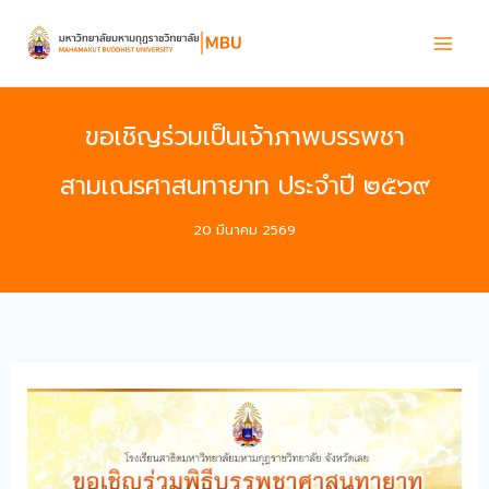
Skip
to
content
ขอเชิญร่วมเป็นเจ้าภาพบรรพชา
สามเณรศาสนทายาท ประจำปี ๒๕๖๙
20 มีนาคม 2569