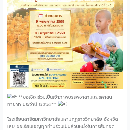
**ขอเชิญร่วมเป็นเจ้าภาพบรรพชาสามเณรศาสน
ทายาท ประจำปี ๒๕๖๙**
โรงเรียนสาธิตมหาวิทยาลัยมหามกุฏราชวิทยาลัย จังหวัด
เลย ขอเรียนเชิญทุกท่านร่วมเป็นส่วนหนึ่งในการสืบทอด