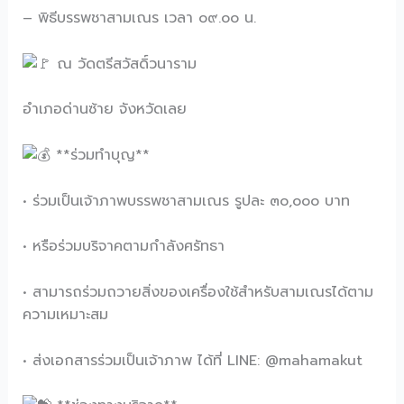
– พิธีบรรพชาสามเณร เวลา ๐๙.๐๐ น.
ณ วัดตรีสวัสดิ์วนาราม
อำเภอด่านซ้าย จังหวัดเลย
**ร่วมทำบุญ**
• ร่วมเป็นเจ้าภาพบรรพชาสามเณร รูปละ ๓๐,๐๐๐ บาท
• หรือร่วมบริจาคตามกำลังศรัทธา
• สามารถร่วมถวายสิ่งของเครื่องใช้สำหรับสามเณรได้ตาม
ความเหมาะสม
• ส่งเอกสารร่วมเป็นเจ้าภาพ ได้ที่ LINE: @mahamakut