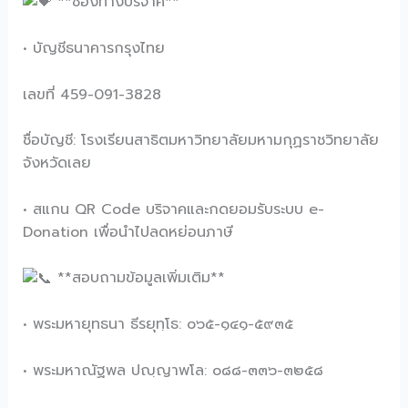
**ช่องทางบริจาค**
• บัญชีธนาคารกรุงไทย
เลขที่ 459-091-3828
ชื่อบัญชี: โรงเรียนสาธิตมหาวิทยาลัยมหามกุฏราชวิทยาลัย
จังหวัดเลย
• สแกน QR Code บริจาคและกดยอมรับระบบ e-
Donation เพื่อนำไปลดหย่อนภาษี
**สอบถามข้อมูลเพิ่มเติม**
• พระมหายุทธนา ธีรยุทฺโธ: ๐๖๕-๑๔๑-๕๙๓๕
• พระมหาณัฐพล ปญฺญาพโล: ๐๘๘-๓๓๖-๓๒๕๘