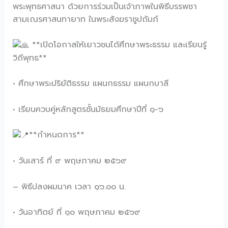
พระพุทธศาสนา ด้วยการร่วมเป็นเจ้าภาพในพิธีบรรพชา
สามเณรศาสนทายาท ในพระสังฆราชูปถัมภ์
**เปิดโอกาสให้เยาวชนได้ศึกษาพระธรรม และเรียนรู้
วิถีพุทธ**
• ศึกษาพระปริยัติธรรม แผนกธรรม แผนกบาลี
• เรียนควบคู่หลักสูตรชั้นมัธยมศึกษาปีที่ ๑-๖
**กำหนดการ**
• วันเสาร์ ที่ ๙ พฤษภาคม ๒๕๖๙
– พิธีปลงผมนาค เวลา ๑๖.๐๐ น.
• วันอาทิตย์ ที่ ๑๐ พฤษภาคม ๒๕๖๙