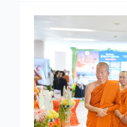
ยวง
ศาคต
ญาณ
สมเด็จ
พระ
สังฆราช
สกล
มหา
สังฆ
ปริณายก
ทรง
เป็น
ประธาน
ใน
พิธี
บำเพ็ญ
พระ
กุศล