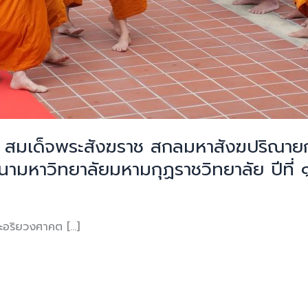
มเด็จพระสังฆราช สกลมหาสังฆปริณายก 
ามหาวิทยาลัยมหามกุฏราชวิทยาลัย ปีที่
ระอริยวงศาคต […]