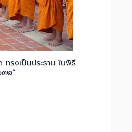
ทรงเป็นประธาน ในพิธี
 ๑๓๒”