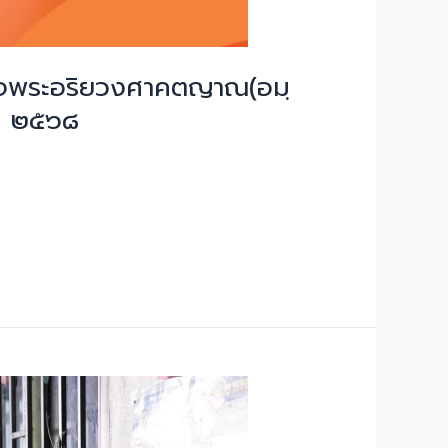
เด็จพระอริยวงศาคตญาณ(อมฺ
ศ. ๒๕๖๘