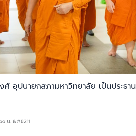
วงศ์ อุปนายกสภามหาวิทยาลัย เป็นประธา
.๐๐ น. &#8211