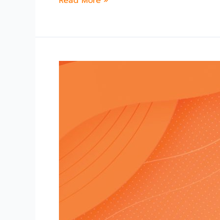
เจ้า
Read More »
ประคุณ
สมเด็จ
พระ
มหา
วีร
วงศ์
อุปนายก
สภา
มหาวิทยาลัย
เป็น
ประธาน
เปิด
งาน
“วัน
อุดมศึกษา
มมร
ประจำ