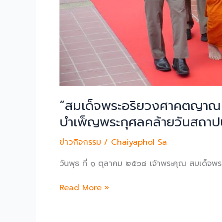
“สมเด็จพระอริยวงศาคตญาณ ส
บำเพ็ญพระกุศลคล้ายวันสถาปน
ข่าวกิจกรรม
/
Chaiyaphol Sa
วันพุธ ที่ ๑ ตุลาคม ๒๕๖๘ เจ้าพระคุณ สมเด็จพ
“สมเด็จ
Read More »
พระ
อริ