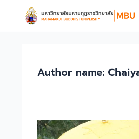
Skip
to
content
Author name: Chaiy