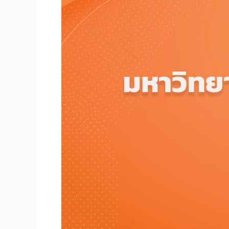
ปี
๒๕๖๘”