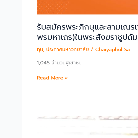
รับสมัครพระภิกษุและสามเณรเ
พรมหาเถร)ในพระสังฆราชูปถัม
ทุน
,
ประกาศมหาวิทยาลัย
/
Chaiyaphol Sa
1,045 จำนวนผู้เข้าชม
รับ
Read More »
สมัคร
พระ
ภิกษุ
และ
สามเณร
เพื่อ
สอบ