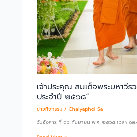
คล้าย
วัน
สถาปนา
มหาวิทยาลัย
มหา
มกุฏ
ราช
วิทยาลัย
ปี
ที่
๑๓๒”
เจ้าประคุณ สมเด็จพระมหาวีร
ประจำปี ๒๕๖๘”
ข่าวกิจกรรม
/
Chaiyaphol Sa
วันอังคาร ที่ ๑๖ กันยายน พ.ศ. ๒๕๖๘ เวลา ๑๓