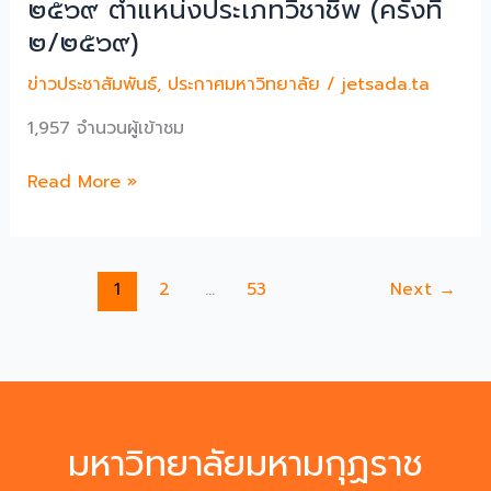
๒๕๖๙ ตำแหน่งประเภทวิชาชีพ (ครั้งที่
เถร)
๒/๒๕๖๙)
ใน
พระ
ข่าวประชาสัมพันธ์
,
ประกาศมหาวิทยาลัย
/
jetsada.ta
สังฆ
ราชูปถัมภ์”
1,957 จำนวนผู้เข้าชม
ทุน
ประกาศ
การ
Read More »
มหาวิทยาลัย
ศึกษา
มหา
ต่าง
มกุฏ
ประเทศ
1
2
…
53
Next
→
ราช
ประจำ
วิทยาลัย
ปี
เรื่อง
พ.ศ.
รับ
๒๕๖๘
สมัคร
ระดับ
คัด
ปริญญา
มหาวิทยาลัยมหามกุฏราช
เลือก
โท
ลูกจ้าง