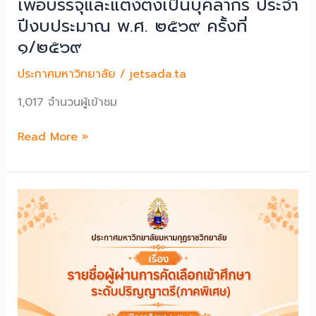
เพื่อบรรจุและแต่งตั้งเป็นบุคลากร ประจํา
เฉลิมพระเกียรติ
บรรจุ
ปีงบประมาณ พ.ศ. ๒๕๖๙ ครั้งที่
สมเด็จ
และ
๑/๒๕๖๙
พระ
แต่ง
อริ
ตั้ง
ประกาศมหาวิทยาลัย
/
jetsada.ta
ยวง
ให้
ศาคต
1,017 จำนวนผู้เข้าชม
ดำรง
ญาณ
ตำแหน่ง
ประกาศ
Read More »
สมเด็จ
ผู้
เรื่อง
พระ
อำนวย
เลื่อน
สังฆราช
การก
การ
สกล
อง
ประกาศ
มหา
ราย
สังฆ
ชื่อ
ปริณายก
ผู้
เนื่อง
มี
ใน
สิทธิ
โอกาส
สอบ
ฉลอง