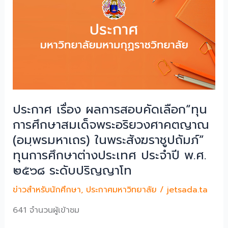
คัด
การ
เลือก“
ศึกษา
ทุน
2569
การ
ศึกษา
สมเด็จ
พระ
อริ
ยวง
ประกาศ เรื่อง ผลการสอบคัดเลือก“ทุน
ศาคต
การศึกษาสมเด็จพระอริยวงศาคตญาณ
ญาณ
(อมฺพรมหาเถร) ในพระสังฆราชูปถัมภ์”
(อมฺ
ทุนการศึกษาต่างประเทศ ประจำปี พ.ศ.
พรม
หา
๒๕๖๘ ระดับปริญญาโท
เถร)
ข่าวสำหรับนักศึกษา
,
ประกาศมหาวิทยาลัย
/
jetsada.ta
ใน
พระ
641 จำนวนผู้เข้าชม
สังฆ