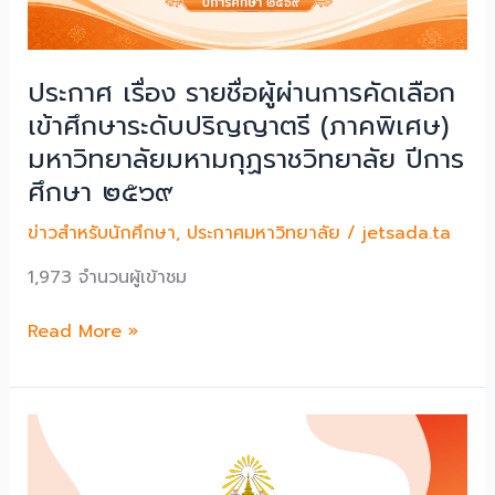
สอน
พระ
และ
ชนมายุ
สอบ
๙๙
ประกาศ เรื่อง รายชื่อผู้ผ่านการคัดเลือก
สัมภาษณ์
พรรษา
เข้าศึกษาระดับปริญญาตรี (ภาคพิเศษ)
ในตํา
๒๖
มหาวิทยาลัยมหามกุฏราชวิทยาลัย ปีการ
แหน่
มิถุนายน
ศึกษา ๒๕๖๙
ง
๒๕๖๙”
ประเภท
ข่าวสำหรับนักศึกษา
,
ประกาศมหาวิทยาลัย
/
jetsada.ta
วิชาการ
และ
1,973 จำนวนผู้เข้าชม
ผู้
มี
ประกาศ
Read More »
สิทธิ
เรื่อง
สอบ
ราย
สัมภาษณ์
ชื่อ
ในตํา
ผู้
แหน่
ผ่าน
ง