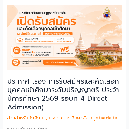
๒๕๖๙
ชื่อ
ผู้
มี
สิทธิ
รับ
ทุน
การ
ศึกษา
“สมเด็จ
พระ
มหา
ประกาศ เรื่อง การรับสมัครและคัดเลือก
วีร
บุคคลเข้าศึกษาระดับปริญญาตรี ประจํา
วงศ์
ปีการศึกษา 2569 รอบที่ 4 Direct
(อคฺ
Admission)
คชิน
เถร)”
ข่าวสำหรับนักศึกษา
,
ประกาศมหาวิทยาลัย
/
jetsada.ta
ประ
จํา