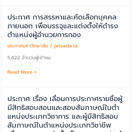
มหา
มกุฏ
ประกาศ การสรรหาและคัดเลือกบุคคล
ราช
ภายนอก เพื่อบรรจุและแต่งตั้งให้ดำรง
วิทยาลัย
ตำแหน่งผู้อำนวยการกอง
เรื่อง
ขยาย
ประกาศมหาวิทยาลัย
/
jetsada.ta
ระยะ
เวลา
5,622 จำนวนผู้เข้าชม
การ
ส่ง
ประกาศ
Read More »
ผล
การ
งาน
สรรหา
เรียง
และ
ประกาศ เรื่อง เลื่อนการประกาศรายชื่อผู้
ความ
คัด
มีสิทธิสอบสอนและสอบสัมภาษณ์ในตํา
“โครงการ
เลือก
แหน่งประเภทวิชาการ และผู้มีสิทธิสอบ
ประกวด
บุคคล
เรียง
สัมภาษณ์ในตําแหน่งประเภทวิชาชีพ
ภายนอก
ความ
เพื่อ