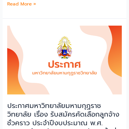
ราชูปถัมภ์”
ประกาศ
Read More »
ทุน
เรื่อง
การ
ผล
ศึกษา
การ
ต่าง
สอบ
ประเทศ
คัด
ประจำ
เลือก“ทุน
ปี
การ
พ.ศ.
ศึกษา
๒๕๖๘
สมเด็จ
ระดับ
พระ
ปริญญา
อริ
เอก
ยวง
ศาคต
ประกาศมหาวิทยาลัยมหามกุฏราช
ญาณ
(อมฺ
วิทยาลัย เรื่อง รับสมัครคัดเลือกลูกจ้าง
พรม
ชั่วคราว ประจำปีงบประมาณ พ.ศ.
หา