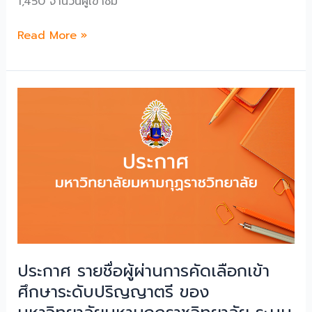
1,450 จำนวนผู้เข้าชม
ปี
การ
ประกาศ
Read More »
ศึกษา
เรื่อง
๒๕๖๙
การ
รับ
สมัคร
และ
คัด
เลือก
บุคคล
เข้า
ศึกษา
ระดับ
ปริญญา
ตรี
ประกาศ รายชื่อผู้ผ่านการคัดเลือกเข้า
ประ
ศึกษาระดับปริญญาตรี ของ
จํา