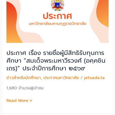
การ
ประเภท
คัด
วิชาชีพ
เลือก
เพื่อ
เข้า
บรรจุ
ศึกษา
และ
ระดับ
แต่ง
ปริญญา
ตั้ง
ตรี
เป็น
ประกาศ เรื่อง รายชื่อผู้มีสิทธิรับทุนการ
(ภาค
บุคลากร
พิเศษ)
ศึกษา “สมเด็จพระมหาวีรวงศ์ (อคฺคชิน
ประ
มหาวิทยาลัย
เถร)” ประจําปีการศึกษา ๒๕๖๙
จํา
มหา
ปีงบประมาณ
มกุฏ
ข่าวสำหรับนักศึกษา
,
ประกาศมหาวิทยาลัย
/
jetsada.ta
พ.ศ.
ราช
1,680 จำนวนผู้เข้าชม
๒๕๖๙
วิทยาลัย
ครั้ง
ปี
ประกาศ
Read More »
ที่
การ
เรื่อง
๑/๒๕๖๙
ศึกษา
ราย