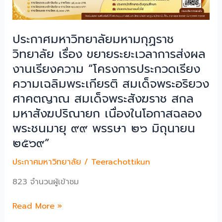
ประกาศมหาวิทยาลัยมหามกุฏราช
วิทยาลัย เรื่อง ขยายระยะเวลาการส่งผล
งานเรียงความ “โครงการประกวดเรียง
ความเฉลิมพระเกียรติ สมเด็จพระอริยวง
ศาคตญาณ สมเด็จพระสังฆราช สกล
มหาสังฆปริณายก เนื่องในโอกาสฉลอง
พระชนมายุ ๙๙ พรรษา ๒๖ มิถุนายน
๒๕๖๙”
ประกาศมหาวิทยาลัย
/
Teerachottikun
823 จำนวนผู้เข้าชม
ประกาศ
Read More »
มหาวิทยาลัย