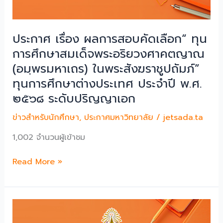
ปริญญา
ตรี
ของ
ประกาศ เรื่อง ผลการสอบคัดเลือก“ ทุน
มหาวิทยาลัย
การศึกษาสมเด็จพระอริยวงศาคตญาณ
มหา
(อมฺพรมหาเถร) ในพระสังฆราชูปถัมภ์”
มกุฏ
ทุนการศึกษาต่างประเทศ ประจำปี พ.ศ.
ราช
วิทยาลัย
๒๕๖๘ ระดับปริญญาเอก
ระบบ
ข่าวสำหรับนักศึกษา
,
ประกาศมหาวิทยาลัย
/
jetsada.ta
TCAS
69
1,002 จำนวนผู้เข้าชม
รอบ
ที่
ประกาศ
Read More »
2
เรื่อง
โค
ผล
วต้า
การ
(Quota)
สอบ
ปี