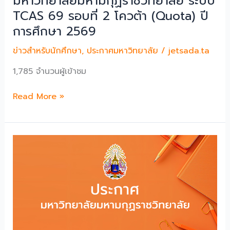
มหาวิทยาลัยมหามกุฏราชวิทยาลัย ระบบ
ปี
TCAS 69 รอบที่ 2 โควต้า (Quota) ปี
การ
ศึกษา
การศึกษา 2569
2569
ข่าวสำหรับนักศึกษา
,
ประกาศมหาวิทยาลัย
/
jetsada.ta
รอบ
ที่
1,785 จำนวนผู้เข้าชม
4
Direct
ประกาศ
Read More »
Admission)
ราย
ชื่อ
ผู้
ผ่าน
การ
คัด
เลือก
เข้า
ศึกษา
ระดับ