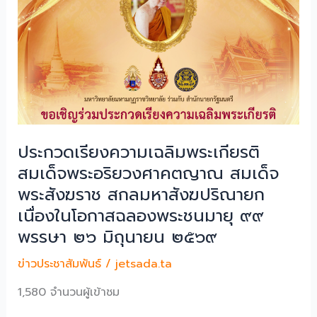
ประกวดเรียงความเฉลิมพระเกียรติ
สมเด็จพระอริยวงศาคตญาณ สมเด็จ
พระสังฆราช สกลมหาสังฆปริณายก
เนื่องในโอกาสฉลองพระชนมายุ ๙๙
พรรษา ๒๖ มิถุนายน ๒๕๖๙
ข่าวประชาสัมพันธ์
/
jetsada.ta
1,580 จำนวนผู้เข้าชม