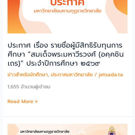
เข้า
ศึกษา
ระดับ
ปริญญา
ตรี
ประกาศ เรื่อง รายชื่อผู้มีสิทธิรับทุนการ
(ภาค
พิเศษ)
ศึกษา “สมเด็จพระมหาวีรวงศ์ (อคฺคชิน
มหาวิทยาลัย
เถร)” ประจําปีการศึกษา ๒๕๖๙
มหา
มกุฏ
ข่าวสำหรับนักศึกษา
,
ประกาศมหาวิทยาลัย
/
jetsada.ta
ราช
1,655 จำนวนผู้เข้าชม
วิทยาลัย
ปี
ประกาศ
Read More »
การ
เรื่อง
ศึกษา
ราย
๒๕๖๙
ชื่อ
ผู้