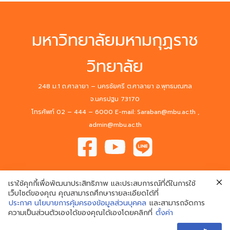
2569
การ
ศึกษา
มหาวิทยาลัยมหามกุฏราช
สมเด็จ
พระ
วิทยาลัย
อริ
ยวง
ศาคต
248 ม.1 ถ.ศาลายา – นครชัยศรี ต.ศาลายา อ.พุทธมณฑล
ญาณ
จ.นครปฐม 73170
(อมฺ
โทรศัพท์ 02 – 444 – 6000 E-mail: Saraban@mbu.ac.th ,
พรม
admin@mbu.ac.th
หา
เถร)
ใน
พระ
เราใช้คุกกี้เพื่อพัฒนาประสิทธิภาพ และประสบการณ์ที่ดีในการใช้
สังฆ
เว็บไซต์ของคุณ คุณสามารถศึกษารายละเอียดได้ที่
ราชูปถัมภ์”
ประกาศ นโยบายการคุ้มครองข้อมูลส่วนบุคคล
และสามารถจัดการ
© 2020 Mahamakut Buddhist University. All Rights Reserved.
ความเป็นส่วนตัวเองได้ของคุณได้เองโดยคลิกที่
ตั้งค่า
ทุน
การ