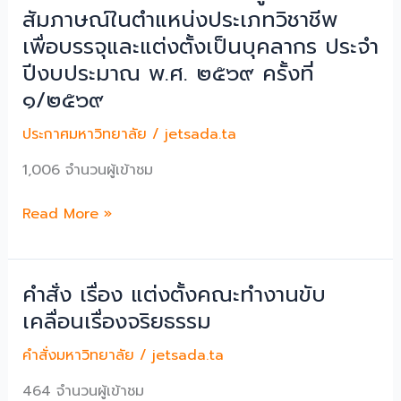
ใน
สัมภาษณ์ในตําแหน่งประเภทวิชาชีพ
ภายนอก
โอกาส
เพื่อ
เพื่อบรรจุและแต่งตั้งเป็นบุคลากร ประจํา
ฉลอง
บรรจุ
ปีงบประมาณ พ.ศ. ๒๕๖๙ ครั้งที่
พระ
และ
๑/๒๕๖๙
ชนมายุ
แต่ง
๙๙
ตั้ง
ประกาศมหาวิทยาลัย
/
jetsada.ta
พรรษา
ให้
๒๖
1,006 จำนวนผู้เข้าชม
ดำรง
มิถุนายน
ตำแหน่ง
ประกาศ
Read More »
๒๕๖๙
ผู้
เรื่อง
อำนวย
เลื่อน
การก
การ
อง
คำสั่ง เรื่อง แต่งตั้งคณะทํางานขับ
ประกาศ
เคลื่อนเรื่องจริยธรรม
ราย
ชื่อ
คำสั่งมหาวิทยาลัย
/
jetsada.ta
ผู้
464 จำนวนผู้เข้าชม
มี