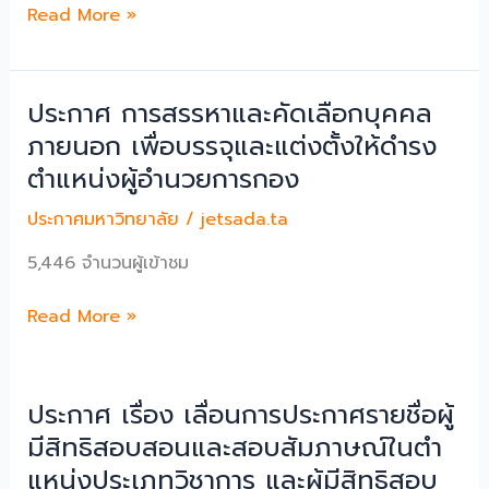
ประกวด
Read More »
เรียง
ความ
เฉลิมพระเกียรติ
ประกาศ การสรรหาและคัดเลือกบุคคล
สมเด็จ
ภายนอก เพื่อบรรจุและแต่งตั้งให้ดำรง
พระ
ตำแหน่งผู้อำนวยการกอง
อริ
ยวง
ประกาศมหาวิทยาลัย
/
jetsada.ta
ศาคต
ญาณ
5,446 จำนวนผู้เข้าชม
สมเด็จ
พระ
ประกาศ
Read More »
สังฆราช
การ
สกล
สรรหา
มหา
และ
ประกาศ เรื่อง เลื่อนการประกาศรายชื่อผู้
สังฆ
คัด
มีสิทธิสอบสอนและสอบสัมภาษณ์ในตํา
ปริณายก
เลือก
แหน่งประเภทวิชาการ และผู้มีสิทธิสอบ
เนื่อง
บุคคล