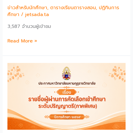
แหน่
ข่าวสำหรับนักศึกษา
,
ตารางเรียนตารางสอน
,
ปฏิทินการ
ง
ศึกษา
/
jetsada.ta
ประเภท
3,587 จำนวนผู้เข้าชม
วิชาชีพ
เพื่อ
ปฏิทิน
Read More »
บรรจุ
การ
และ
ศึกษา
แต่ง
และ
ตั้ง
ตาราง
เป็น
เรียน
บุคลากร
ตาราง
ประ
สอน
จํา
ภาค
ปีงบประมาณ
การ
พ.ศ.
ศึกษา
๒๕๖๙
ที่
ครั้ง
1
ที่