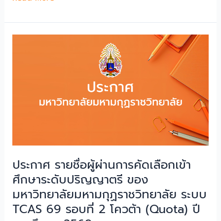
ศึกษา
เรื่อง
๒๕๖๙
การ
รับ
สมัคร
และ
คัด
เลือก
บุคคล
เข้า
ศึกษา
ระดับ
ปริญญา
ตรี
ประกาศ รายชื่อผู้ผ่านการคัดเลือกเข้า
ประ
ศึกษาระดับปริญญาตรี ของ
จํา
มหาวิทยาลัยมหามกุฏราชวิทยาลัย ระบบ
ปี
TCAS 69 รอบที่ 2 โควต้า (Quota) ปี
การ
ศึกษา