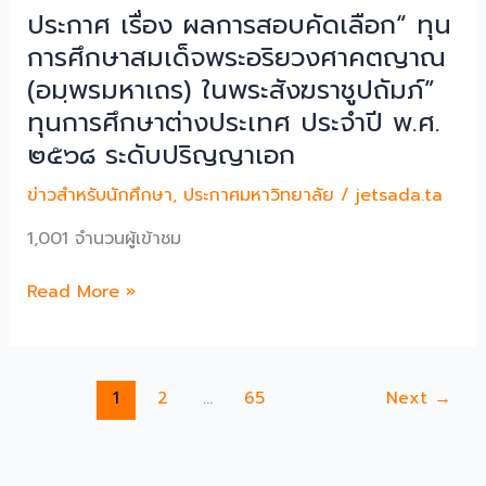
ของ
ประกาศ เรื่อง ผลการสอบคัดเลือก“ ทุน
มหาวิทยาลัย
การศึกษาสมเด็จพระอริยวงศาคตญาณ
มหา
(อมฺพรมหาเถร) ในพระสังฆราชูปถัมภ์”
มกุฏ
ทุนการศึกษาต่างประเทศ ประจำปี พ.ศ.
ราช
วิทยาลัย
๒๕๖๘ ระดับปริญญาเอก
ระบบ
ข่าวสำหรับนักศึกษา
,
ประกาศมหาวิทยาลัย
/
jetsada.ta
TCAS
69
1,001 จำนวนผู้เข้าชม
รอบ
ที่
ประกาศ
Read More »
2
เรื่อง
โค
ผล
วต้า
การ
(Quota)
1
2
…
65
Next
→
สอบ
ปี
คัด
การ
เลือก“
ศึกษา
ทุน