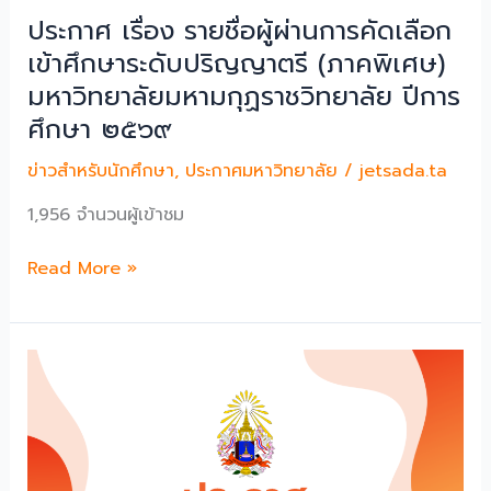
ปี
๑/๒๕๖๙
ประกาศ เรื่อง รายชื่อผู้ผ่านการคัดเลือก
การ
เข้าศึกษาระดับปริญญาตรี (ภาคพิเศษ)
ศึกษา
มหาวิทยาลัยมหามกุฏราชวิทยาลัย ปีการ
2569
ศึกษา ๒๕๖๙
ข่าวสำหรับนักศึกษา
,
ประกาศมหาวิทยาลัย
/
jetsada.ta
1,956 จำนวนผู้เข้าชม
ประกาศ
Read More »
เรื่อง
ราย
ชื่อ
ผู้
ผ่าน
การ
คัด
เลือก