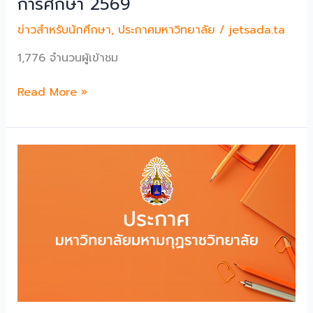
การศึกษา 2569
2569
ข่าวสำหรับนักศึกษา
,
ประกาศมหาวิทยาลัย
/
jetsada.ta
รอบ
ที่
1,776 จำนวนผู้เข้าชม
4
Direct
ประกาศ
Read More »
Admission)
ราย
ชื่อ
ผู้
ผ่าน
การ
คัด
เลือก
เข้า
ศึกษา
ระดับ
ปริญญา
ตรี