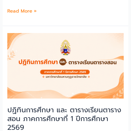
สิทธิ
คำ
Read More »
สอบ
สั่ง
สอน
เรื่อง
และ
แต่ง
สอบ
ตั้ง
สัมภาษณ์
คณะ
ในตํา
ทํา
แหน่
งาน
ง
ขับ
ประเภท
เคลื่อน
วิชาการ
เรื่อง
และ
จริยธรรม
ผู้
มี
สิทธิ
ปฏิทินการศึกษา และ ตารางเรียนตาราง
สอบ
สอน ภาคการศึกษาที่ 1 ปีการศึกษา
สัมภาษณ์
2569
ในตํา