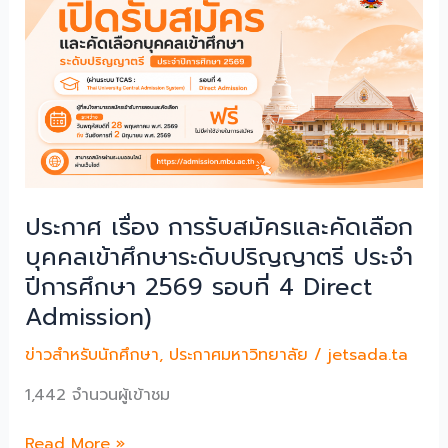
มี
สิทธิ
รับ
ทุน
การ
ศึกษา
“สมเด็จ
พระ
มหา
ประกาศ เรื่อง การรับสมัครและคัดเลือก
วีร
บุคคลเข้าศึกษาระดับปริญญาตรี ประจํา
วงศ์
ปีการศึกษา 2569 รอบที่ 4 Direct
(อคฺ
Admission)
คชิน
เถร)”
ข่าวสำหรับนักศึกษา
,
ประกาศมหาวิทยาลัย
/
jetsada.ta
ประ
จํา
1,442 จำนวนผู้เข้าชม
ปี
การ
ประกาศ
Read More »