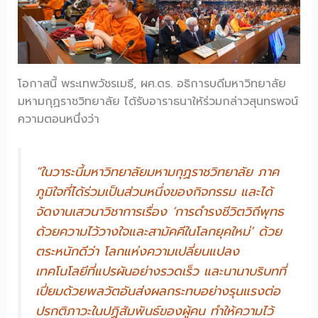
โอกาสนี้ พระเทพวัชรเมธี, ผศ.ดร. อธิการบดีมหาวิทยาลัย
มหามกุฏราชวิทยาลัย ได้รับอาราธนาให้ร่วมกล่าวสุนทรพจน์
ความตอนหนึ่งว่า
“ในวาระนี้มหาวิทยาลัยมหามกุฏราชวิทยาลัย ภาค
ภูมิใจที่ได้ร่วมเป็นส่วนหนึ่งของกิจกรรม และได้
จัดงานเสวนาวิชาการเรื่อง ‘การดำรงชีวิตวิถีพุทธ
ด้วยความไว้วางใจและสามัคคีในโลกยุคใหม่’ ด้วย
ตระหนักดีว่า โลกแห่งความเปลี่ยนแปลง
เทคโนโลยีที่แปรผันอย่างรวดเร็ว และนานาบริบทที่
เปี่ยมด้วยพลวัตอันส่งผลกระทบอย่างรุนแรงต่อ
ปรกติภาวะในปฏิสัมพันธ์ของผู้คน ทำให้ความไว้