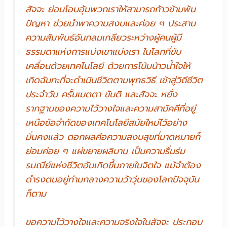
สัจจะ ย่อมโอบอุ้มพวกเราให้สามารถก้าวข้ามพ้น
ปัญหา ช่วยนำพาความสงบและค่อย ๆ ประสาน
ความสัมพันธ์อันกลมเกลียวระหว่างผู้คนผู้มี
ธรรมดาแห่งการแบ่งเขาแบ่งเรา ในโลกที่ขับ
เคลื่อนด้วยเทคโนโลยี ด้วยการโน้มน้าวน้ำใจให้
เกิดฉันทะที่จะดำเนินชีวิตตามพุทธวิธี เข้าสู่วิถีชีวิต
ประจำวัน ครั้นเมตตา ขันติ และสัจจะ หยั่ง
รากฐานของความไว้วางใจและความสามัคคีที่อยู่
เหนือข้อจำกัดของเทคโนโลยีสมัยใหม่ไว้อย่าง
มั่นคงแล้ว ดอกผลคือความสงบสุขที่มาดหมายก็
ย่อมค่อย ๆ แผ่ขยายผลิบาน เป็นความรื่นร่ม
รมณีย์แห่งชีวิตอันเกิดขึ้นภายในจิตใจ แม้จำต้อง
ดำรงตนอยู่ท่ามกลางความว้าวุ่นของโลกปัจจุบัน
ก็ตาม
ขอความไว้วางใจและความจริงใจในสัจจะ ประกอบ