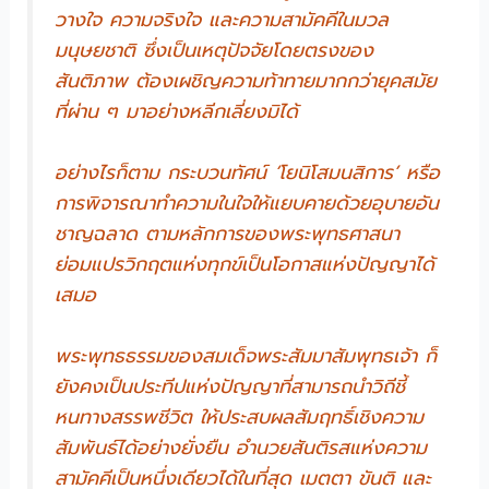
วางใจ ความจริงใจ และความสามัคคีในมวล
มนุษยชาติ ซึ่งเป็นเหตุปัจจัยโดยตรงของ
สันติภาพ ต้องเผชิญความท้าทายมากกว่ายุคสมัย
ที่ผ่าน ๆ มาอย่างหลีกเลี่ยงมิได้
อย่างไรก็ตาม กระบวนทัศน์ ‘โยนิโสมนสิการ’ หรือ
การพิจารณาทำความในใจให้แยบคายด้วยอุบายอัน
ชาญฉลาด ตามหลักการของพระพุทธศาสนา
ย่อมแปรวิกฤตแห่งทุกข์เป็นโอกาสแห่งปัญญาได้
เสมอ
พระพุทธธรรมของสมเด็จพระสัมมาสัมพุทธเจ้า ก็
ยังคงเป็นประทีปแห่งปัญญาที่สามารถนำวิถีชี้
หนทางสรรพชีวิต ให้ประสบผลสัมฤทธิ์เชิงความ
สัมพันธ์ได้อย่างยั่งยืน อำนวยสันติรสแห่งความ
สามัคคีเป็นหนึ่งเดียวได้ในที่สุด เมตตา ขันติ และ