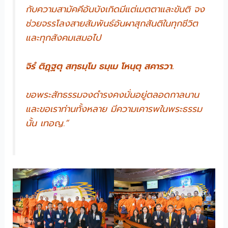
กับความสามัคคีอันบังเกิดมีแต่เมตตาและขันติ จง
ช่วยจรรโลงสายสัมพันธ์อันผาสุกสันติในทุกชีวิต
และทุกสังคมเสมอไป
จิรํ ติฏฺฐตุ สทฺธมฺโม ธมฺเม โหนฺตุ สคารวา.
ขอพระสัทธรรมจงดำรงคงมั่นอยู่ตลอดกาลนาน
และขอเราท่านทั้งหลาย มีความเคารพในพระธรรม
นั้น เทอญ.“