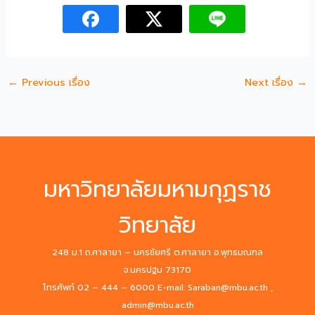
←
Previous เรื่อง
Next เรื่อง
→
มหาวิทยาลัยมหามกุฏราช
วิทยาลัย
248 ม.1 ถ.ศาลายา – นครชัยศรี ต.ศาลายา อ.พุทธมณฑล
จ.นครปฐม 73170
โทรศัพท์ 02 – 444 – 6000 E-mail: Saraban@mbu.ac.th ,
admin@mbu.ac.th