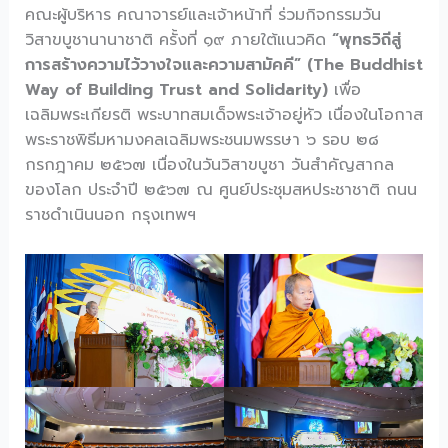
คณะผู้บริหาร คณาจารย์และเจ้าหน้าที่ ร่วมกิจกรรมวัน
วิสาขบูชานานาชาติ ครั้งที่ ๑๙ ภายใต้แนวคิด
“พุทธวิถีสู่
การสร้างความไว้วางใจและความสามัคคี” (The Buddhist
Way of Building Trust and Solidarity)
เพื่อ
เฉลิมพระเกียรติ พระบาทสมเด็จพระเจ้าอยู่หัว เนื่องในโอกาส
พระราชพิธีมหามงคลเฉลิมพระชนมพรรษา ๖ รอบ ๒๘
กรกฎาคม ๒๕๖๗ เนื่องในวันวิสาขบูชา วันสำคัญสากล
ของโลก ประจำปี ๒๕๖๗ ณ ศูนย์ประชุมสหประชาชาติ ถนน
ราชดำเนินนอก กรุงเทพฯ