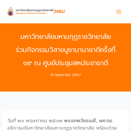
Skip
to
content
มหาวิทยาลัยมหามกุฏราชวิทยาลัย
ร่วมกิจกรรมวิสาขบูชานานาชาติครั้งที่
๑๙ ณ ศูนย์ประชุมสหประชาชาติ
15 พฤษภาคม 2567
วันที่ ๒๐ พฤษภาคม ๒๕๖๗
พระเทพวัชรเมธี, ผศ.ดร.
อธิการบดีมหาวิทยาลัยมหามกุฏราชวิทยาลัย พร้อมด้วย