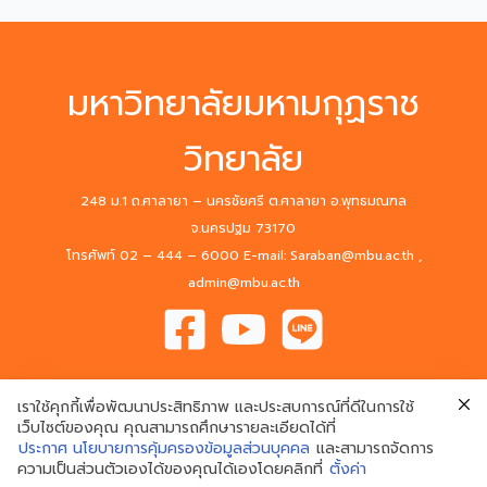
มหาวิทยาลัยมหามกุฏราช
วิทยาลัย
248 ม.1 ถ.ศาลายา – นครชัยศรี ต.ศาลายา อ.พุทธมณฑล
จ.นครปฐม 73170
โทรศัพท์ 02 – 444 – 6000 E-mail: Saraban@mbu.ac.th ,
admin@mbu.ac.th
เราใช้คุกกี้เพื่อพัฒนาประสิทธิภาพ และประสบการณ์ที่ดีในการใช้
เว็บไซต์ของคุณ คุณสามารถศึกษารายละเอียดได้ที่
ประกาศ นโยบายการคุ้มครองข้อมูลส่วนบุคคล
และสามารถจัดการ
© 2020 Mahamakut Buddhist University. All Rights Reserved.
ความเป็นส่วนตัวเองได้ของคุณได้เองโดยคลิกที่
ตั้งค่า