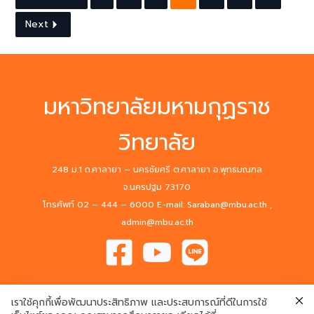
Next
มหาวิทยาลัยมหามกุฏราช
วิทยาลัย
248 ม.1 ถ.ศาลายา – นครชัยศรี ต.ศาลายา อ.พุทธมณฑล
จ.นครปฐม 73170
โทรศัพท์ 02 – 444 – 6000 E-mail: Saraban@mbu.ac.th ,
admin@mbu.ac.th
เราใช้คุกกี้เพื่อพัฒนาประสิทธิภาพ และประสบการณ์ที่ดีในการใช้