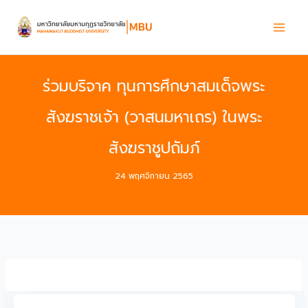
Skip
to
content
ร่วมบริจาค ทุนการศึกษาสมเด็จพระ
สังฆราชเจ้า (วาสนมหาเถร) ในพระ
สังฆราชูปถัมภ์
24 พฤศจิกายน 2565