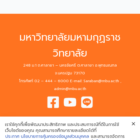
มหาวิทยาลัยมหามกุฏราช
วิทยาลัย
248 ม.1 ถ.ศาลายา – นครชัยศรี ต.ศาลายา อ.พุทธมณฑล
จ.นครปฐม 73170
โทรศัพท์ 02 – 444 – 6000 E-mail: Saraban@mbu.ac.th ,
admin@mbu.ac.th
เราใช้คุกกี้เพื่อพัฒนาประสิทธิภาพ และประสบการณ์ที่ดีในการใช้
เว็บไซต์ของคุณ คุณสามารถศึกษารายละเอียดได้ที่
ประกาศ นโยบายการคุ้มครองข้อมูลส่วนบุคคล
และสามารถจัดการ
© 2020 Mahamakut Buddhist University. All Rights Reserved.