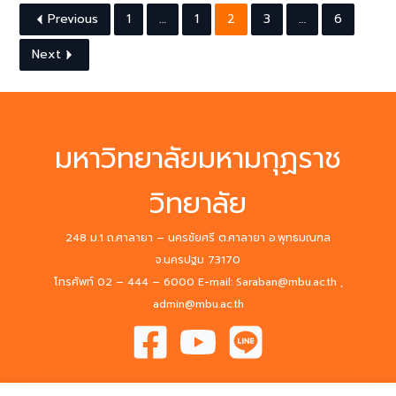
Previous
1
…
1
2
3
…
6
Next
มหาวิทยาลัยมหามกุฏราช
วิทยาลัย
248 ม.1 ถ.ศาลายา – นครชัยศรี ต.ศาลายา อ.พุทธมณฑล
จ.นครปฐม 73170
โทรศัพท์ 02 – 444 – 6000 E-mail: Saraban@mbu.ac.th ,
admin@mbu.ac.th