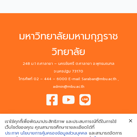
มหาวิทยาลัยมหามกุฏราช
วิทยาลัย
248 ม.1 ถ.ศาลายา – นครชัยศรี ต.ศาลายา อ.พุทธมณฑล
จ.นครปฐม 73170
โทรศัพท์ 02 – 444 – 6000 E-mail: Saraban@mbu.ac.th ,
admin@mbu.ac.th
เราใช้คุกกี้เพื่อพัฒนาประสิทธิภาพ และประสบการณ์ที่ดีในการใช้
เว็บไซต์ของคุณ คุณสามารถศึกษารายละเอียดได้ที่
ประกาศ นโยบายการคุ้มครองข้อมูลส่วนบุคคล
และสามารถจัดการ
© 2020 Mahamakut Buddhist University. All Rights Reserved.