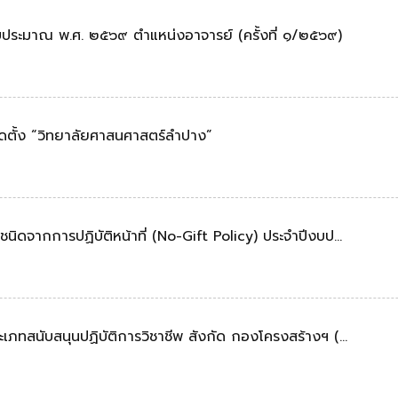
งบประมาณ พ.ศ. ๒๕๖๙ ตำแหน่งอาจารย์ (ครั้งที่ ๑/๒๕๖๙)
ดตั้ง “วิทยาลัยศาสนศาสตร์ลำปาง”
ิดจากการปฏิบัติหน้าที่ (No-Gift Policy) ประจําปีงบป…
เภทสนับสนุนปฏิบัติการวิชาชีพ สังกัด กองโครงสร้างฯ (…