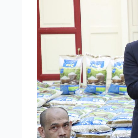
การะ
พระ
เทพ
ศากย
วงศ์
บัณฑิต
(อนิล
มาน
ธมฺม
สากิ
โย,
ดร.)