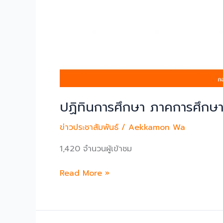
ราช
วิทยาลัย
สำหรับ
นำ
ไป
จัด
มอบ
แก่
ประชาชน
ปฏิทินการศึกษา ภาคการศึกษาท
เพื่อ
บรรเทา
ข่าวประชาสัมพันธ์
/
Aekkamon Wa
ความ
1,420 จำนวนผู้เข้าชม
ทุกข์
ยาก
ปฏิทิน
Read More »
ใน
การ
สถานการณ์
ศึกษา
ไวรัส
ภาค
โคโรนา
การ