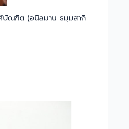
์บัณฑิต (อนิลมาน ธมฺมสากิ