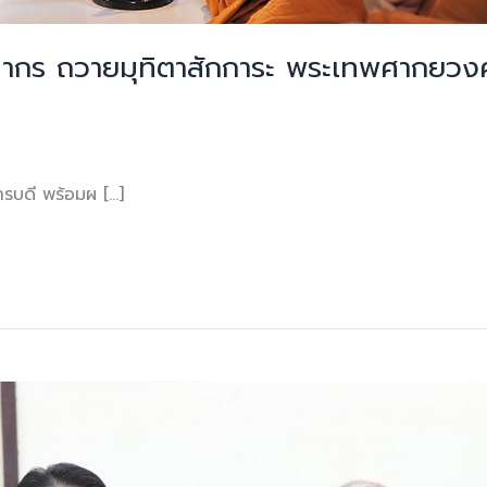
คลากร ถวายมุทิตาสักการะ พระเทพศากยวงศ
บดี พร้อมผ […]