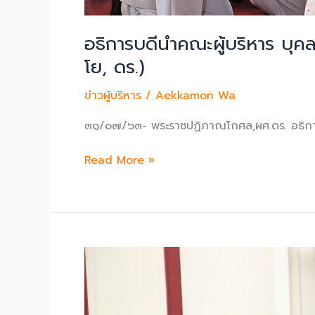
อธิการบดีนำคณะผู้บริหาร บุ
โย, ดร.)
ข่าวผู้บริหาร
/
Aekkamon Wa
๓๑/๐๗/๖๓- พระราชปฏิภาณโกศล,ผศ.ดร. อธิการ
อธิการบดี
Read More »
นำ
คณะ
ผู้
บริหาร
บุคลากร
ถวาย
มุทิตา
สัก