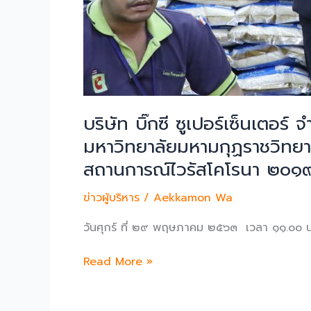
บริษัท บิ๊กซี ซูเปอร์เซ็นเตอ
มหาวิทยาลัยมหามกุฏราชวิทยา
สถานการณ์ไวรัสโคโรนา ๒๐๑
ข่าวผู้บริหาร
/
Aekkamon Wa
วันศุกร์ ที่ ๒๙ พฤษภาคม ๒๕๖๓ เวลา ๑๑.๐๐ 
บริษัท
Read More »
บิ๊ก
ซี