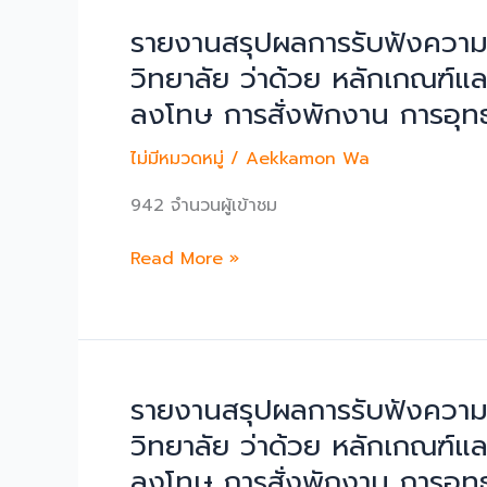
๒๐๑๙
ศึกษา
รายงานสรุปผลการรับฟังความคิด
(COVID-
ที่
19)
วิทยาลัย ว่าด้วย หลักเกณฑ์แ
1
ลงโทษ การสั่งพักงาน การอุทธ
ปี
การ
ไม่มีหมวดหมู่
/
Aekkamon Wa
ศึกษา
2563
942 จำนวนผู้เข้าชม
รายงาน
Read More »
สรุป
ผล
การ
รับ
ฟัง
รายงานสรุปผลการรับฟังความคิด
ความ
วิทยาลัย ว่าด้วย หลักเกณฑ์แ
คิด
ลงโทษ การสั่งพักงาน การอุท
เห็น