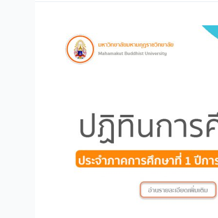
ซู
เปอร์
เซ็นเตอร์
จำกัด
(มหาชน)
ถวาย
ข้าวสาร
แก่
วัด
ราชบพิธ
สถิต
มหา
สีมา
ราม
และ
มหาวิทยาลัย
มหา
มกุฏ