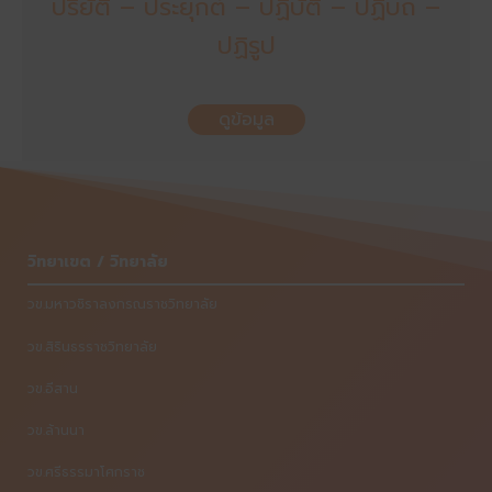
ปริยัติ – ประยุกต์ – ปฏิบัติ – ปฏิบถ –
ปฏิรูป
ดูข้อมูล
วิทยาเขต / วิทยาลัย
วข.มหาวชิราลงกรณราชวิทยาลัย
วข.สิรินธรราชวิทยาลัย
วข.อีสาน
วข.ล้านนา
วข.ศรีธรรมาโศกราช