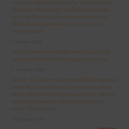
ระยะเวลาการส่งผลงานเรียงความ “โครงการประกวด
เรียงความเฉลิมพระเกียรติ สมเด็จพระอริยวงศาคต
ญาณ สมเด็จพระสังฆราช สกลมหาสังฆปริณายก
เนื่องในโอกาสฉลองพระชนมายุ ๙๙ พรรษา ๒๖
มิถุนายน ๒๕๖๙”
5 สิงหาคม 2569
ประกาศ การสรรหาและคัดเลือกบุคคลภายนอก เพื่อ
บรรจุและแต่งตั้งให้ดำรงตำแหน่งผู้อำนวยการกอง
2 กรกฎาคม 2569
ประกาศ เรื่อง เลื่อนการประกาศรายชื่อผู้มีสิทธิสอบสอน
และสอบสัมภาษณ์ในตําแหน่งประเภทวิชาการ และผู้มี
สิทธิสอบสัมภาษณ์ในตําแหน่งประเภทวิชาชีพ เพื่อบรรจุ
และแต่งตั้งเป็นบุคลากร ประจําปีงบประมาณ พ.ศ.
๒๕๖๙ ครั้งที่ ๑/๒๕๖๙
30 มิถุนายน 2569