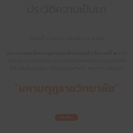
ประวัติความเป็นมา
เมื่อวันที่ ๑ ตุลาคม พุทธศักราช ๒๔๓๖
พระบาทสมเด็จพระจุลจอมเกล้าเจ้าอยู่หัว รัชกาลที่ ๕
ทรง
พระกรุณาโปรดเกล้าฯ พระราชทานพระบรมราชานุญาตให้ตั้ง
วิทยาลัยขึ้นในบริเวณวัดบวรนิเวศวิหาร พระราชทานนามว่า
“
มหามกุฏราชวิทยาลัย
”
อ่านต่อ….