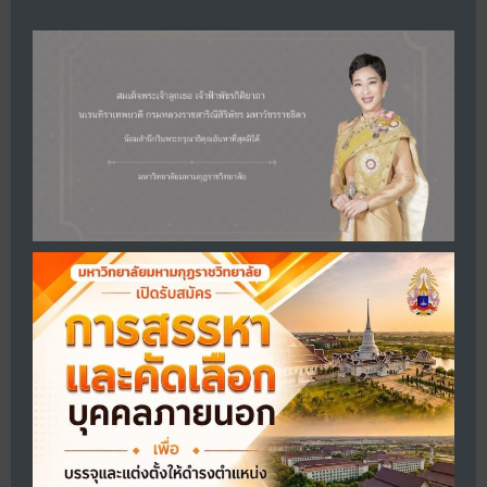
mo
คณะศาสนาและปรัชญา
Faculty of Religion and Philosophy