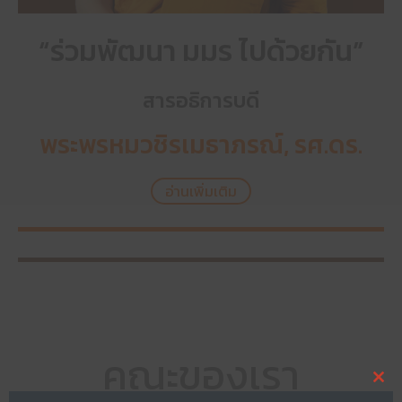
“ร่วมพัฒนา มมร ไปด้วยกัน”
สารอธิการบดี
พระพรหมวชิรเมธาภรณ์, รศ.ดร.
อ่านเพิ่มเติม
คณะของเรา
Clo
thi