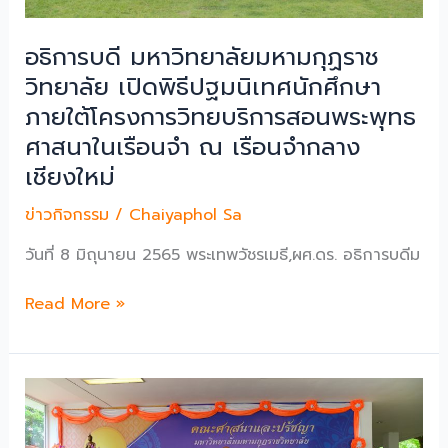
อาจารย์
ตาม
อธิการบดี มหาวิทยาลัยมหามกุฏราช
กรอบ
วิทยาลัย เปิดพิธีปฐมนิเทศนักศึกษา
คุณวุฒิ
สร้าง
ภายใต้โครงการวิทยบริการสอนพระพุทธ
ความ
ศาสนาในเรือนจำ ณ เรือนจำกลาง
รู้
เชียงใหม่
ความ
เข้าใจ
ข่าวกิจกรรม
/
Chaiyaphol Sa
การ
วันที่ 8 มิถุนายน 2565 พระเทพวัชรเมธี,ผศ.ดร. อธิการบดีม
บริหาร
จัดการ
อธิการบดี
Read More »
หลักสูตร
มหาวิทยาลัย
ตาม
มหา
เกณฑ์
มกุฏ
มาตรฐาน
ราช
หลักสูตร
วิทยาลัย
ระดับ