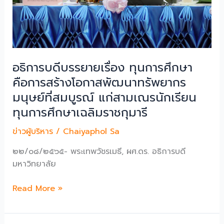
วิทยาลัย
อธิการบดีบรรยายเรื่อง ทุนการศึกษา
คือการสร้างโอกาสพัฒนาทรัพยากร
มนุษย์ที่สมบูรณ์ แก่สามเณรนักเรียน
ทุนการศึกษาเฉลิมราชกุมารี
ข่าวผู้บริหาร
/
Chaiyaphol Sa
๒๒/๐๘/๒๕๖๕- พระเทพวัชรเมธี, ผศ.ดร. อธิการบดี
มหาวิทยาลัย
อธิการบดี
Read More »
บรรยาย
เรื่อง