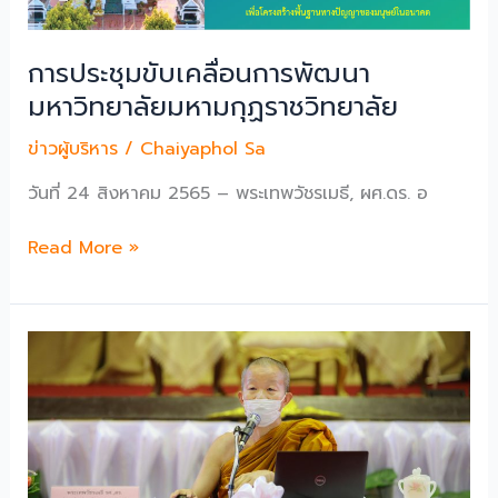
มมร
การประชุมขับเคลื่อนการพัฒนา
มหาวิทยาลัยมหามกุฏราชวิทยาลัย
ข่าวผู้บริหาร
/
Chaiyaphol Sa
วันที่ 24 สิงหาคม 2565 – พระเทพวัชรเมธี, ผศ.ดร. อ
การ
Read More »
ประชุม
ขับ
เคลื่อน
การ
พัฒนา
มหาวิทยาลัย
มหา
มกุฏ
ราช