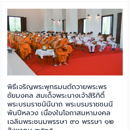
และ
กลาง
ปรัชญา
เชียงใหม่
มมร
จัด
กิจกรรม
สัมมนา
นักศึกษา
และ
ปฐมนิเทศ
นักศึกษา
ใหม่
ประจำ
พิธีเจริญพระพุทธมนต์ถวายพระพร
ปี
ชัยมงคล สมเด็จพระนางเจ้าสิริกิติ์
การ
พระบรมราชนินีนาถ พระบรมราชชนนี
ศึกษา
๒๕๖๕
พันปีหลวง เนื่องในโอกาสมหามงคล
เฉลิมพระชนมพรรษา ๙๐ พรรษา ๑๒