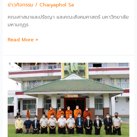
เฉลิม
ข่าวกิจกรรม
/
Chaiyaphol Sa
ราช
กุมารี
คณะศาสนาและปรัชญา และคณะสังคมศาสตร์ มหาวิทยาลัย
มหามกุฏร
คณะ
Read More »
ศาสนา
และ
ปรัชญา
ร่วม
กับ
คณะ
สังคมศาสตร์
มมร
จัด
โครงการ
พัฒนา
ศักยภาพ