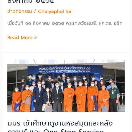
สิงหาคม ๒๕๖๕
ข่าวกิจกรรม
/
Chaiyaphol Sa
เมื่อวันที่ ๑๑ สิงหาคม ๒๕๖๕ พระเทพวัชรเมธี, ผศ.ดร. อธิก
พิธี
Read More »
เจริญ
พระพุทธ
มนต์
ถวาย
พระพร
ชัยมงคล
สมเด็จ
พระนาง
เจ้า
สิ
ริกิ
มมร เข้าศึกษาดูงานหอสมุดและคลัง
ติ์
ความรู้ และ One Stop Service