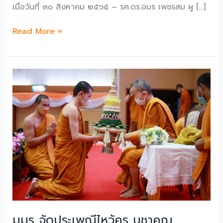
เมื่อวันที่ ๓๐ สิงหาคม ๒๕๖๕ – รศ.ดร.อมร เพชรสม ผู […]
คณะ
Read More »
ผู้
บริหาร
และ
ทีม
งาน
จาก
สำนักงาน
วิทย
ทรัพยากร
(หอ
สมุด
กลาง)
จุฬาลงกรณ์
มหาวิทยาลัย
มมร จัดประเพณีไหว้ครู บูชาคุณ
เข้า