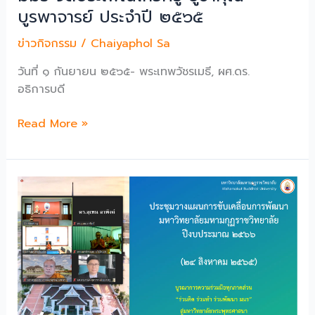
เยี่ยม
บูรพาจารย์ ประจำปี ๒๕๖๕
ชม
ข่าวกิจกรรม
/
Chaiyaphol Sa
แลก
เปลี่ยน
วันที่ ๑ กันยายน ๒๕๖๕- พระเทพวัชรเมธี, ผศ.ดร.
ประสบการณ์
อธิการบดี
ใน
การ
มมร
Read More »
พัฒนา
จัด
หอ
ประเพณี
สมุด
ไหว้
กลาง
ครู
พื้นที่
บูชา
การ
คุณ
ศึกษา
บูรพาจารย์
และ
ประจำ
การ
ปี
เรียน
๒๕๖๕
รู้