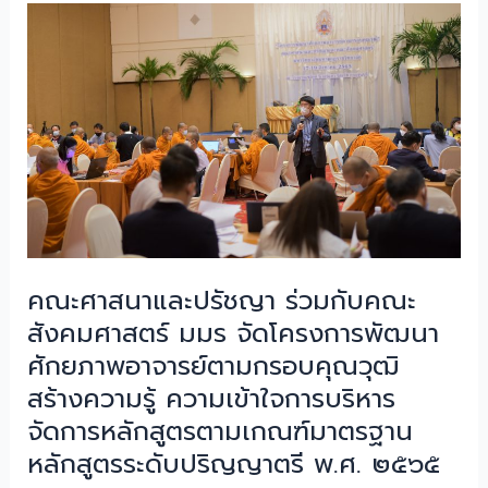
ทุน
การ
ศึกษา
คือ
การ
สร้าง
โอกาส
พัฒนา
ทรัพยากร
มนุษย์
ที่
คณะศาสนาและปรัชญา ร่วมกับคณะ
สมบูรณ์
สังคมศาสตร์ มมร จัดโครงการพัฒนา
แก่
สามเณร
ศักยภาพอาจารย์ตามกรอบคุณวุฒิ
นักเรียน
สร้างความรู้ ความเข้าใจการบริหาร
ทุน
จัดการหลักสูตรตามเกณฑ์มาตรฐาน
การ
หลักสูตรระดับปริญญาตรี พ.ศ. ๒๕๖๕
ศึกษา