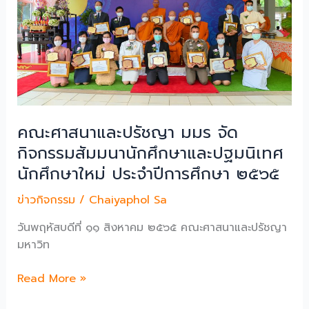
เปิด
ปริญญา
พิธี
ตรี
ปฐมนิเทศ
พ.ศ.
นักศึกษา
๒๕๖๕
ภาย
ใต้
โครงการ
วิทย
คณะศาสนาและปรัชญา มมร จัด
บริการ
กิจกรรมสัมมนานักศึกษาและปฐมนิเทศ
สอน
นักศึกษาใหม่ ประจำปีการศึกษา ๒๕๖๕
พระพุทธ
ศาสนา
ข่าวกิจกรรม
/
Chaiyaphol Sa
ใน
วันพฤหัสบดีที่ ๑๑ สิงหาคม ๒๕๖๕ คณะศาสนาและปรัชญา
เรือน
มหาวิท
จำ
ณ
คณะ
Read More »
เรือน
ศาสนา
จำ