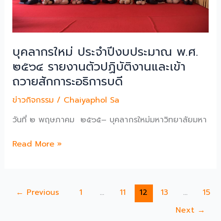
พรรษา
และ
๑๒
One
สิงหาคม
Stop
๒๕๖๕
Service
บุคลากรใหม่ ประจำปีงบประมาณ พ.ศ.
มหาวิทยาลัย
๒๕๖๔ รายงานตัวปฏิบัติงานและเข้า
มหิดล
ศาลา
ถวายสักการะอธิการบดี
ยา
ข่าวกิจกรรม
/
Chaiyaphol Sa
วันที่ ๒ พฤษภาคม ๒๕๖๕– บุคลากรใหม่มหาวิทยาลัยมหา
บุคลากร
Read More »
ใหม่
ประจำ
ปีงบประมาณ
←
Previous
1
…
11
12
13
…
15
พ.ศ.
๒๕๖๔
Next
→
รายงาน