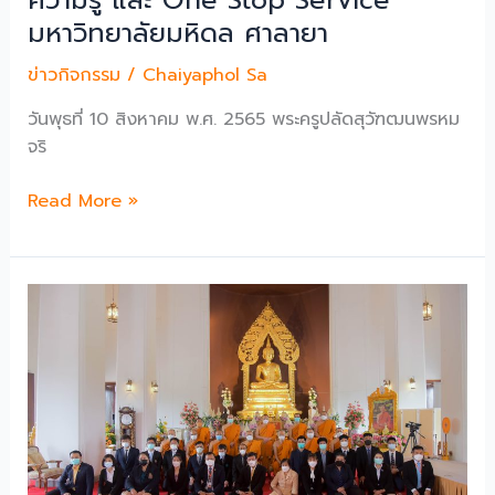
พระบรม
มหาวิทยาลัยมหิดล ศาลายา
ราช
นิ
ข่าวกิจกรรม
/
Chaiyaphol Sa
นี
นาถ
วันพุธที่ 10 สิงหาคม พ.ศ. 2565 พระครูปลัดสุวัฑฒนพรหม
พระบรม
จริ
ราช
ชนนี
มมร
Read More »
พันปี
เข้า
หลวง
ศึกษา
เนื่อง
ดู
ใน
งาน
โอกาส
หอ
มหา
สมุด
มงคล
และ
เฉลิม
คลัง
พระชนมพรรษา
ความ
๙๐
รู้