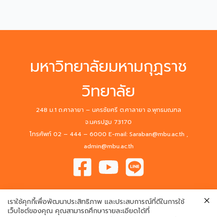
ตัว
ปฏิบัติ
งาน
และ
เข้า
มหาวิทยาลัยมหามกุฏราช
ถวาย
สัก
วิทยาลัย
กา
ระ
248 ม.1 ถ.ศาลายา – นครชัยศรี ต.ศาลายา อ.พุทธมณฑล
อธิการบดี
จ.นครปฐม 73170
โทรศัพท์ 02 – 444 – 6000 E-mail: Saraban@mbu.ac.th ,
admin@mbu.ac.th
เราใช้คุกกี้เพื่อพัฒนาประสิทธิภาพ และประสบการณ์ที่ดีในการใช้
เว็บไซต์ของคุณ คุณสามารถศึกษารายละเอียดได้ที่